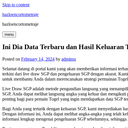
Skip to content
hazloencortometraje
hazloencortometraje
menu
Ini Dia Data Terbaru dan Hasil Keluaran 
Posted on
February 14, 2024
by
adminss
Selamat datang di portal kami yang akan memberikan informasi terba
terkini dari live draw SGP dan pengeluaran SGP dengan akurat. Kam
untuk membantu Anda dalam merencanakan strategi permainan Toge
Live Draw SGP adalah metode pengundian langsung yang menampilka
SGP, Anda dapat melihat langsung angka yang keluar dan mengikuti p
penting bagi para pemain Togel yang ingin mendapatkan data SGP t
Bagi Anda yang tertarik dengan keluaran SGP, kami menyediakan hasil
Dengan informasi ini, Anda dapat melihat angka-angka yang telah ke
informasi lengkap mengenai pengeluaran SGP sebelumnya, sehingga 