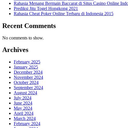
Rahasia Menang Bermain Baccarat di Situs Casino Online Ind
Prediksi Jitu Togel Hongkong 2021
Rahasia Cheat Poker Online Terbaru di Indonesia 2015
Recent Comments
No comments to show.
Archives
February 2025
January 2025
December 2024
November 2024
October 2024
September 2024
August 2024
July 2024
June 2024
May 2024
April 2024
March 2024
February 2024