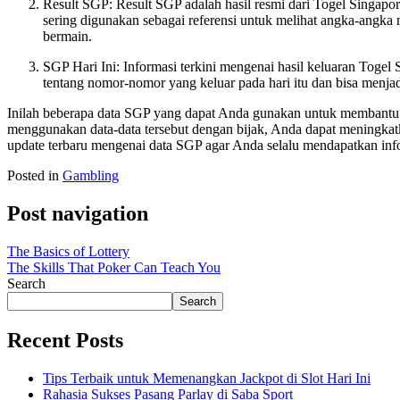
Result SGP: Result SGP adalah hasil resmi dari Togel Singapo
sering digunakan sebagai referensi untuk melihat angka-angk
bermain.
SGP Hari Ini: Informasi terkini mengenai hasil keluaran Togel
tentang nomor-nomor yang keluar pada hari itu dan bisa menja
Inilah beberapa data SGP yang dapat Anda gunakan untuk membantu
menggunakan data-data tersebut dengan bijak, Anda dapat meningka
update terbaru mengenai data SGP agar Anda selalu mendapatkan info
Posted in
Gambling
Post navigation
The Basics of Lottery
The Skills That Poker Can Teach You
Search
Search
Recent Posts
Tips Terbaik untuk Memenangkan Jackpot di Slot Hari Ini
Rahasia Sukses Pasang Parlay di Saba Sport