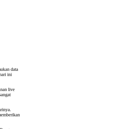
mukan data
ari ini
nan live
sangat
rinya.
 memberikan