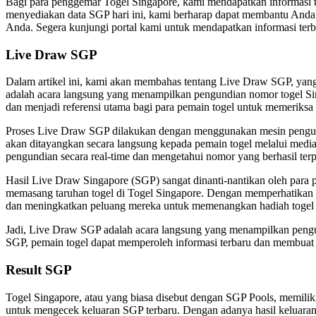
Bagi para penggemar Togel Singapore, kami mendapatkan informasi t
menyediakan data SGP hari ini, kami berharap dapat membantu And
Anda. Segera kunjungi portal kami untuk mendapatkan informasi ter
Live Draw SGP
Dalam artikel ini, kami akan membahas tentang Live Draw SGP, yang
adalah acara langsung yang menampilkan pengundian nomor togel Sing
dan menjadi referensi utama bagi para pemain togel untuk memeriksa 
Proses Live Draw SGP dilakukan dengan menggunakan mesin pengund
akan ditayangkan secara langsung kepada pemain togel melalui med
pengundian secara real-time dan mengetahui nomor yang berhasil terpi
Hasil Live Draw Singapore (SGP) sangat dinanti-nantikan oleh para 
memasang taruhan togel di Togel Singapore. Dengan memperhatikan 
dan meningkatkan peluang mereka untuk memenangkan hadiah togel
Jadi, Live Draw SGP adalah acara langsung yang menampilkan pengu
SGP, pemain togel dapat memperoleh informasi terbaru dan membuat 
Result SGP
Togel Singapore, atau yang biasa disebut dengan SGP Pools, memiliki 
untuk mengecek keluaran SGP terbaru. Dengan adanya hasil keluara