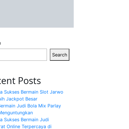
h
Search
ent Posts
a Sukses Bermain Slot Jarwo
ih Jackpot Besar
ermain Judi Bola Mix Parlay
Menguntungkan
a Sukses Bermain Judi
at Online Terpercaya di