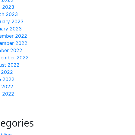
l 2023
ch 2023
ruary 2023
uary 2023
ember 2022
ember 2022
ober 2022
tember 2022
ust 2022
y 2022
e 2022
 2022
l 2022
egories
bling