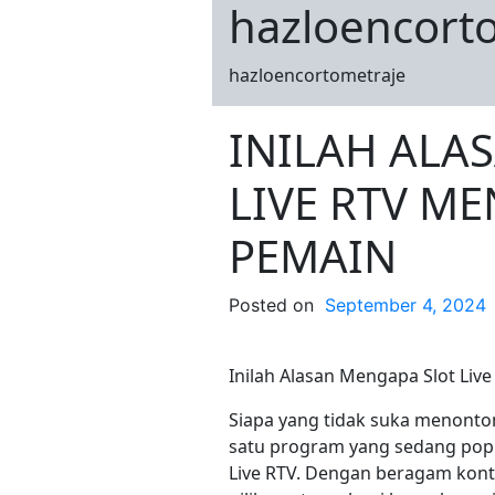
hazloencort
Skip to content
hazloencortometraje
INILAH ALA
LIVE RTV M
PEMAIN
Posted on
September 4, 2024
Inilah Alasan Mengapa Slot Liv
Siapa yang tidak suka menonton
satu program yang sedang popu
Live RTV. Dengan beragam konte