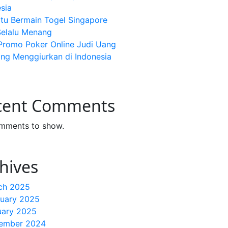
sia
itu Bermain Togel Singapore
Selalu Menang
 Promo Poker Online Judi Uang
ang Menggiurkan di Indonesia
cent Comments
mments to show.
hives
ch 2025
ruary 2025
uary 2025
ember 2024