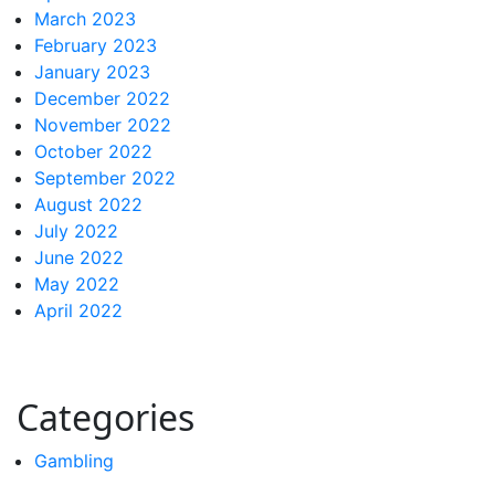
March 2023
February 2023
January 2023
December 2022
November 2022
October 2022
September 2022
August 2022
July 2022
June 2022
May 2022
April 2022
Categories
Gambling