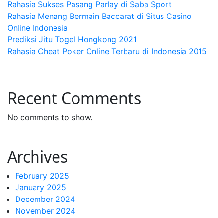
Rahasia Sukses Pasang Parlay di Saba Sport
Rahasia Menang Bermain Baccarat di Situs Casino
Online Indonesia
Prediksi Jitu Togel Hongkong 2021
Rahasia Cheat Poker Online Terbaru di Indonesia 2015
Recent Comments
No comments to show.
Archives
February 2025
January 2025
December 2024
November 2024