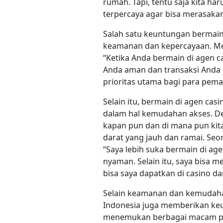
rumah. Tapi, tentu saja kita ha
terpercaya agar bisa merasak
Salah satu keuntungan bermain 
keamanan dan kepercayaan. Men
“Ketika Anda bermain di agen c
Anda aman dan transaksi Anda d
prioritas utama bagi para pemai
Selain itu, bermain di agen ca
dalam hal kemudahan akses. De
kapan pun dan di mana pun kita 
darat yang jauh dan ramai. Seo
“Saya lebih suka bermain di age
nyaman. Selain itu, saya bisa 
bisa saya dapatkan di casino dar
Selain keamanan dan kemudahan
Indonesia juga memberikan keun
menemukan berbagai macam perm