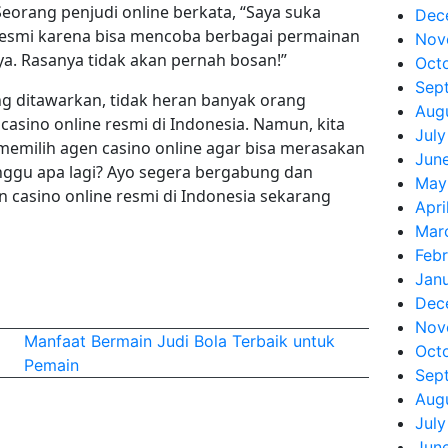
Seorang penjudi online berkata, “Saya suka
Dec
 resmi karena bisa mencoba berbagai permainan
Nov
a. Rasanya tidak akan pernah bosan!”
Oct
Sep
 ditawarkan, tidak heran banyak orang
Aug
casino online resmi di Indonesia. Namun, kita
Jul
 memilih agen casino online agar bisa merasakan
Jun
nggu apa lagi? Ayo segera bergabung dan
May
n casino online resmi di Indonesia sekarang
Apri
Mar
Feb
Jan
Dec
Nov
Manfaat Bermain Judi Bola Terbaik untuk
Oct
Pemain
Sep
Aug
Jul
Jun