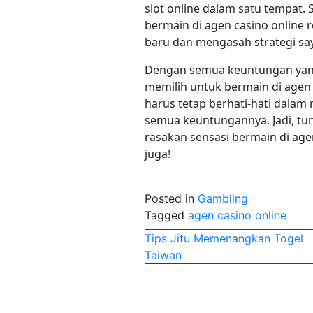
slot online dalam satu tempat. 
bermain di agen casino online
baru dan mengasah strategi say
Dengan semua keuntungan yang
memilih untuk bermain di agen 
harus tetap berhati-hati dalam
semua keuntungannya. Jadi, tu
rasakan sensasi bermain di age
juga!
Posted in
Gambling
Tagged
agen casino online
Post
Tips Jitu Memenangkan Togel
Taiwan
navigation