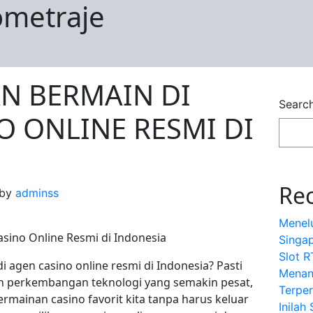
ometraje
N BERMAIN DI
Searc
O ONLINE RESMI DI
Rec
by
adminss
Menelu
sino Online Resmi di Indonesia
Singa
Slot R
i agen casino online resmi di Indonesia? Pasti
Menan
 perkembangan teknologi yang semakin pesat,
Terpe
rmainan casino favorit kita tanpa harus keluar
Inilah