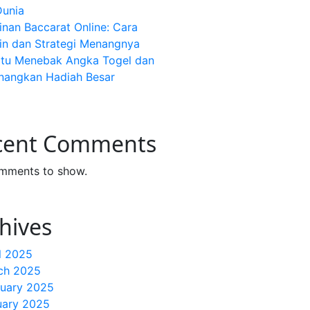
Dunia
nan Baccarat Online: Cara
in dan Strategi Menangnya
Jitu Menebak Angka Togel dan
angkan Hadiah Besar
cent Comments
mments to show.
hives
l 2025
ch 2025
ruary 2025
uary 2025