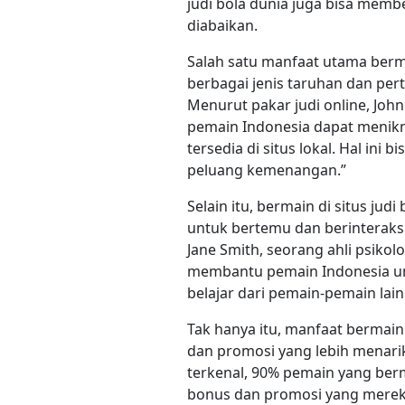
judi bola dunia juga bisa memb
diabaikan.
Salah satu manfaat utama bermai
berbagai jenis taruhan dan per
Menurut pakar judi online, John
pemain Indonesia dapat menik
tersedia di situs lokal. Hal in
peluang kemenangan.”
Selain itu, bermain di situs ju
untuk bertemu dan berinteraks
Jane Smith, seorang ahli psikolo
membantu pemain Indonesia un
belajar dari pemain-pemain lain
Tak hanya itu, manfaat bermain 
dan promosi yang lebih menarik
terkenal, 90% pemain yang berm
bonus dan promosi yang merek