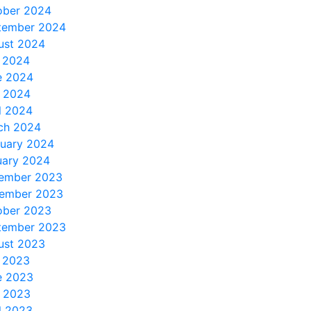
ober 2024
tember 2024
ust 2024
y 2024
e 2024
 2024
l 2024
ch 2024
ruary 2024
uary 2024
ember 2023
ember 2023
ober 2023
tember 2023
ust 2023
y 2023
e 2023
 2023
l 2023