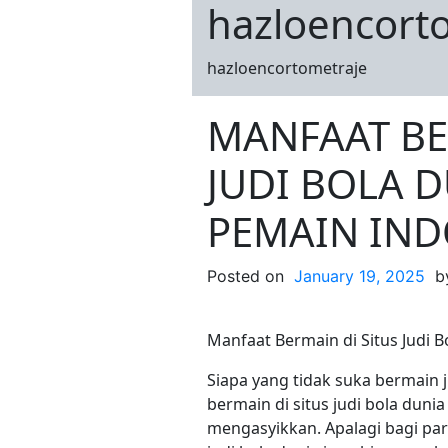
hazloencort
Skip to content
hazloencortometraje
MANFAAT BE
JUDI BOLA 
PEMAIN IND
Posted on
January 19, 2025
b
Manfaat Bermain di Situs Judi 
Siapa yang tidak suka bermain j
bermain di situs judi bola dun
mengasyikkan. Apalagi bagi par