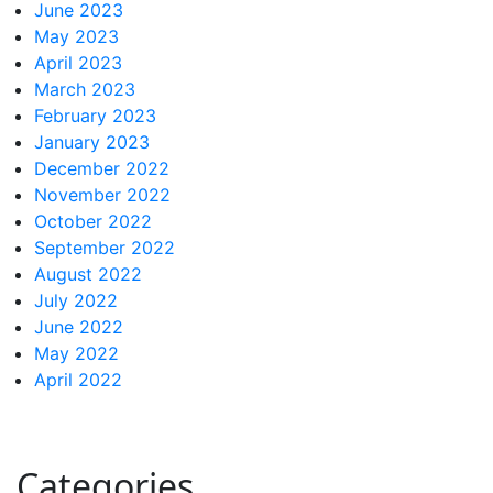
June 2023
May 2023
April 2023
March 2023
February 2023
January 2023
December 2022
November 2022
October 2022
September 2022
August 2022
July 2022
June 2022
May 2022
April 2022
Categories