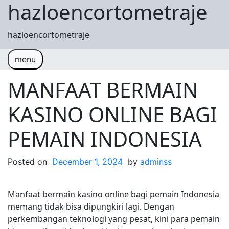
hazloencortometraje
Skip to content
hazloencortometraje
menu
MANFAAT BERMAIN
KASINO ONLINE BAGI
PEMAIN INDONESIA
Posted on
December 1, 2024
by
adminss
Manfaat bermain kasino online bagi pemain Indonesia
memang tidak bisa dipungkiri lagi. Dengan
perkembangan teknologi yang pesat, kini para pemain