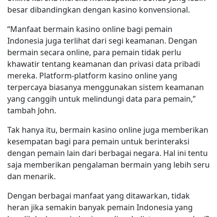
besar dibandingkan dengan kasino konvensional.
“Manfaat bermain kasino online bagi pemain
Indonesia juga terlihat dari segi keamanan. Dengan
bermain secara online, para pemain tidak perlu
khawatir tentang keamanan dan privasi data pribadi
mereka. Platform-platform kasino online yang
terpercaya biasanya menggunakan sistem keamanan
yang canggih untuk melindungi data para pemain,”
tambah John.
Tak hanya itu, bermain kasino online juga memberikan
kesempatan bagi para pemain untuk berinteraksi
dengan pemain lain dari berbagai negara. Hal ini tentu
saja memberikan pengalaman bermain yang lebih seru
dan menarik.
Dengan berbagai manfaat yang ditawarkan, tidak
heran jika semakin banyak pemain Indonesia yang