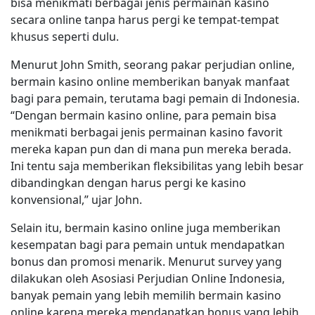
bisa menikmati berbagai jenis permainan kasino
secara online tanpa harus pergi ke tempat-tempat
khusus seperti dulu.
Menurut John Smith, seorang pakar perjudian online,
bermain kasino online memberikan banyak manfaat
bagi para pemain, terutama bagi pemain di Indonesia.
“Dengan bermain kasino online, para pemain bisa
menikmati berbagai jenis permainan kasino favorit
mereka kapan pun dan di mana pun mereka berada.
Ini tentu saja memberikan fleksibilitas yang lebih besar
dibandingkan dengan harus pergi ke kasino
konvensional,” ujar John.
Selain itu, bermain kasino online juga memberikan
kesempatan bagi para pemain untuk mendapatkan
bonus dan promosi menarik. Menurut survey yang
dilakukan oleh Asosiasi Perjudian Online Indonesia,
banyak pemain yang lebih memilih bermain kasino
online karena mereka mendapatkan bonus yang lebih