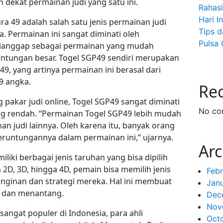
 dekat permainan judi yang satu ini.
Rahas
Hari I
a 49 adalah salah satu jenis permainan judi
Tips 
a. Permainan ini sangat diminati oleh
Pulsa 
dianggap sebagai permainan yang mudah
ntungan besar. Togel SGP49 sendiri merupakan
49, yang artinya permainan ini berasal dari
9 angka.
Re
akar judi online, Togel SGP49 sangat diminati
No co
ang rendah. “Permainan Togel SGP49 lebih mudah
 judi lainnya. Oleh karena itu, banyak orang
eruntungannya dalam permainan ini,” ujarnya.
Arc
iliki berbagai jenis taruhan yang bisa dipilih
 2D, 3D, hingga 4D, pemain bisa memilih jenis
Feb
nginan dan strategi mereka. Hal ini membuat
Jan
k dan menantang.
Dec
Nov
ngat populer di Indonesia, para ahli
Oct