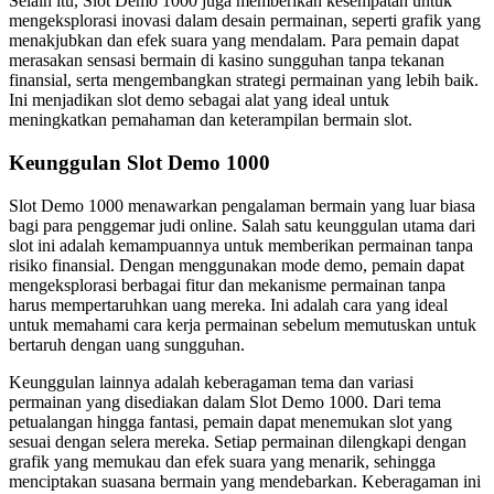
Selain itu, Slot Demo 1000 juga memberikan kesempatan untuk
mengeksplorasi inovasi dalam desain permainan, seperti grafik yang
menakjubkan dan efek suara yang mendalam. Para pemain dapat
merasakan sensasi bermain di kasino sungguhan tanpa tekanan
finansial, serta mengembangkan strategi permainan yang lebih baik.
Ini menjadikan slot demo sebagai alat yang ideal untuk
meningkatkan pemahaman dan keterampilan bermain slot.
Keunggulan Slot Demo 1000
Slot Demo 1000 menawarkan pengalaman bermain yang luar biasa
bagi para penggemar judi online. Salah satu keunggulan utama dari
slot ini adalah kemampuannya untuk memberikan permainan tanpa
risiko finansial. Dengan menggunakan mode demo, pemain dapat
mengeksplorasi berbagai fitur dan mekanisme permainan tanpa
harus mempertaruhkan uang mereka. Ini adalah cara yang ideal
untuk memahami cara kerja permainan sebelum memutuskan untuk
bertaruh dengan uang sungguhan.
Keunggulan lainnya adalah keberagaman tema dan variasi
permainan yang disediakan dalam Slot Demo 1000. Dari tema
petualangan hingga fantasi, pemain dapat menemukan slot yang
sesuai dengan selera mereka. Setiap permainan dilengkapi dengan
grafik yang memukau dan efek suara yang menarik, sehingga
menciptakan suasana bermain yang mendebarkan. Keberagaman ini