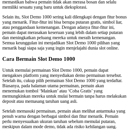
memastikan bahwa pemain tidak akan merasa bosan dan selalu
memiliki sesuatu yang baru untuk dieksplorasi.
Selain itu, Slot Demo 1000 sering kali dilengkapi dengan fitur bonus
yang menarik. Fitur-fitur ini bisa berupa putaran gratis, simbol liar,
atau penggandaan kemenangan. Dengan adanya fitur-fitur ini,
pemain dapat merasakan keseruan yang lebih dalam setiap putaran
dan meningkatkan peluang mereka untuk meraih kemenangan.
Semua keunggulan ini menjadikan Slot Demo 1000 pilihan yang
menarik bagi siapa saja yang ingin menjelajahi dunia slot online.
Cara Bermain Slot Demo 1000
Untuk memulai permainan Slot Demo 1000, pemain dapat
mengakses platform yang menyediakan demo permainan tersebut.
Setelah itu, cukup pilih permainan Slot Demo 1000 yang terdaftar.
Biasanya, pada halaman utama permainan, pemain akan
menemukan tombol ‘Mainkan’ atau ‘Coba Gratis’ yang
memungkinkan mereka untuk mulai bermain tanpa harus melakukan
deposit atau memasang taruhan uang asli.
Setelah memasuki permainan, pemain akan melihat antarmuka yang
penuh warna dengan berbagai simbol dan fitur menarik. Pemain
perlu menyesuaikan ukuran taruhan sebelum memulai putaran,
meskipun dalam mode demo, tidak ada risiko kehilangan uang.