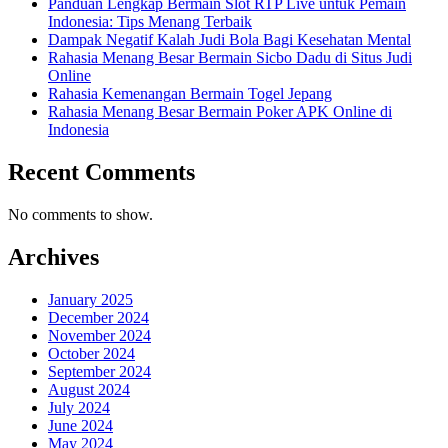
Panduan Lengkap Bermain Slot RTP Live untuk Pemain
Indonesia: Tips Menang Terbaik
Dampak Negatif Kalah Judi Bola Bagi Kesehatan Mental
Rahasia Menang Besar Bermain Sicbo Dadu di Situs Judi
Online
Rahasia Kemenangan Bermain Togel Jepang
Rahasia Menang Besar Bermain Poker APK Online di
Indonesia
Recent Comments
No comments to show.
Archives
January 2025
December 2024
November 2024
October 2024
September 2024
August 2024
July 2024
June 2024
May 2024