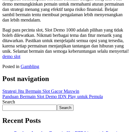
demo memungkinkan pemain untuk memahami aturan permainan
dan strategi menang yang efektif tanpa risiko finansial. Belajar
sambil bermain tentu membuat pengalaman lebih menyenangkan
dan lebih mendalam.
Bagi para pecinta slot, Slot Demo 1000 adalah pilihan yang tidak
boleh dilewatkan. Nikmati berbagai tema dan fitur menarik yang
ditawarkan. Pastikan untuk menjelajahi semua opsi yang tersedia,
karena setiap permainan menjanjikan tantangan dan hiburan yang
unik. Selamat bermain dan semoga keberuntungan selalu menyertai!
demo slot
Posted in
Gambling
Post navigation
Strategi Jitu Bermain Slot Gacor Maxwin
Panduan Bermain Slot Demo IDN Play untuk Pemula
Search
Search
Recent Posts