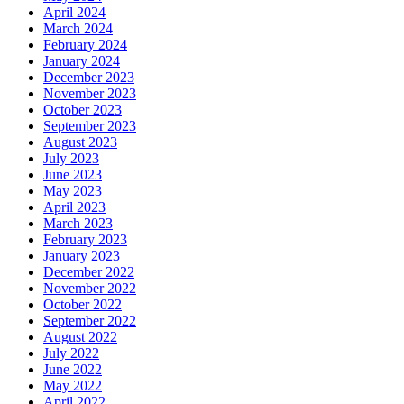
April 2024
March 2024
February 2024
January 2024
December 2023
November 2023
October 2023
September 2023
August 2023
July 2023
June 2023
May 2023
April 2023
March 2023
February 2023
January 2023
December 2022
November 2022
October 2022
September 2022
August 2022
July 2022
June 2022
May 2022
April 2022