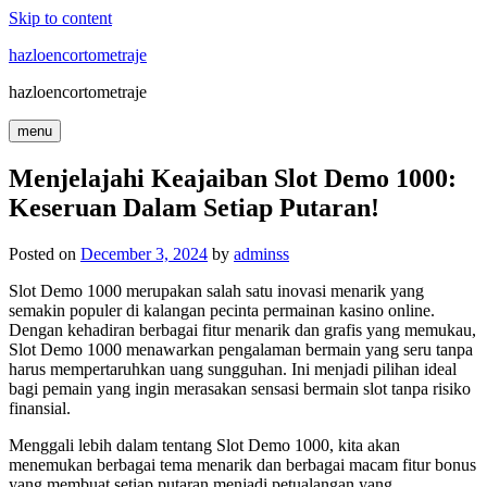
Skip to content
hazloencortometraje
hazloencortometraje
menu
Menjelajahi Keajaiban Slot Demo 1000:
Keseruan Dalam Setiap Putaran!
Posted on
December 3, 2024
by
adminss
Slot Demo 1000 merupakan salah satu inovasi menarik yang
semakin populer di kalangan pecinta permainan kasino online.
Dengan kehadiran berbagai fitur menarik dan grafis yang memukau,
Slot Demo 1000 menawarkan pengalaman bermain yang seru tanpa
harus mempertaruhkan uang sungguhan. Ini menjadi pilihan ideal
bagi pemain yang ingin merasakan sensasi bermain slot tanpa risiko
finansial.
Menggali lebih dalam tentang Slot Demo 1000, kita akan
menemukan berbagai tema menarik dan berbagai macam fitur bonus
yang membuat setiap putaran menjadi petualangan yang