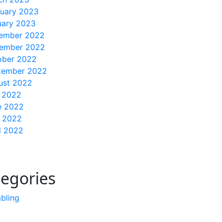
ruary 2023
uary 2023
ember 2022
ember 2022
ober 2022
tember 2022
ust 2022
y 2022
e 2022
 2022
l 2022
egories
bling