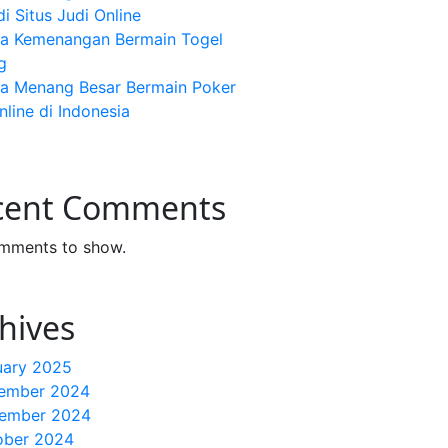
i Situs Judi Online
ia Kemenangan Bermain Togel
g
ia Menang Besar Bermain Poker
line di Indonesia
cent Comments
mments to show.
hives
uary 2025
ember 2024
ember 2024
ober 2024