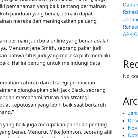
Dadu d
liki pemahaman yang baik tentang permainan
Rahas
kuti panduan yang benar, pemain dapat
Jepan
ainan mereka dan meningkatkan peluang
Rahas
APK On
am bermain judi bola online yang benar adalah
aya. Menurut Jane Smith, seorang pakar judi
an bahwa situs judi yang mereka pilih memiliki
Re
 baik. Hal ini penting untuk melindungi data
No co
 memahami aturan dan strategi permainan
aimana diungkapkan oleh Jack Black, seorang
Dengan memahami aturan dan strategi
Arc
at keputusan yang lebih baik saat bertaruh
nang.”
Jan
Dec
n yang baik juga merupakan panduan penting
Nov
 yang benar. Menurut Mike Johnson, seorang ahli
Oct