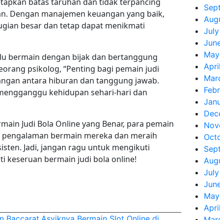
apkan batas taruhan dan tidak terpancing
Sep
an. Dengan manajemen keuangan yang baik,
Aug
gian besar dan tetap dapat menikmati
Jul
Jun
May
lalu bermain dengan bijak dan bertanggung
Apri
orang psikolog, “Penting bagi pemain judi
Mar
ngan antara hiburan dan tanggung jawab.
Feb
 mengganggu kehidupan sehari-hari dan
Jan
Dec
ain Judi Bola Online yang Benar, para pemain
Nov
an pengalaman bermain mereka dan meraih
Oct
ten. Jadi, jangan ragu untuk mengikuti
Sep
 keseruan bermain judi bola online!
Aug
Jul
Jun
May
Apri
n Baccarat
Asyiknya Bermain Slot Online di
Mar