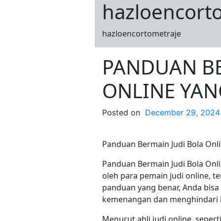
hazloencort
Skip to content
hazloencortometraje
PANDUAN BE
ONLINE YAN
Posted on
December 29, 2024
Panduan Bermain Judi Bola Onl
Panduan Bermain Judi Bola Onli
oleh para pemain judi online, 
panduan yang benar, Anda bis
kemenangan dan menghindari ke
Menurut ahli judi online, seper