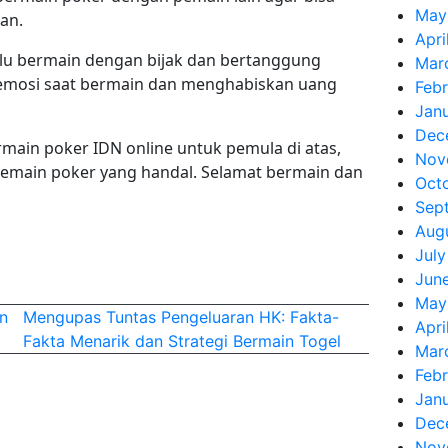
May
an.
Apri
lalu bermain dengan bijak dan bertanggung
Mar
 emosi saat bermain dan menghabiskan uang
Feb
Jan
Dec
ain poker IDN online untuk pemula di atas,
Nov
 pemain poker yang handal. Selamat bermain dan
Oct
Sep
Aug
Jul
Jun
May
n
Mengupas Tuntas Pengeluaran HK: Fakta-
Apri
Fakta Menarik dan Strategi Bermain Togel
Mar
Feb
Jan
Dec
Nov