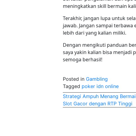
meningkatkan skill bermain kali
Terakhir, jangan lupa untuk se
jawab. Jangan sampai terbawa
lebih dari yang kalian miliki.
Dengan mengikuti panduan berm
saya yakin kalian bisa menjadi
semoga berhasil!
Posted in
Gambling
Tagged
poker idn online
Post
Strategi Ampuh Menang Bermai
Slot Gacor dengan RTP Tinggi
navigation