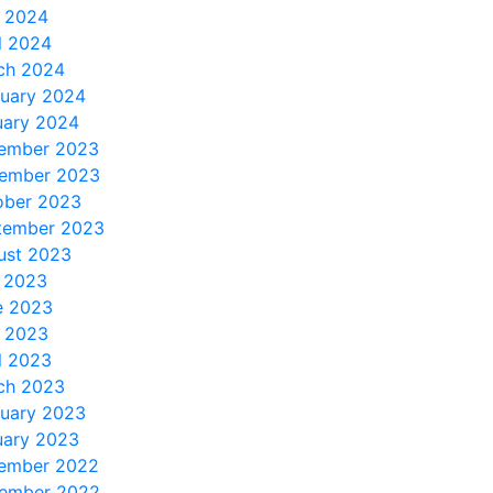
 2024
l 2024
ch 2024
ruary 2024
uary 2024
ember 2023
ember 2023
ober 2023
tember 2023
ust 2023
y 2023
e 2023
 2023
l 2023
ch 2023
ruary 2023
uary 2023
ember 2022
ember 2022