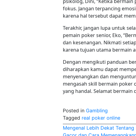
psikolog, Dini, “Ketika bermain
fokus. Jangan terpancing emos
karena hal tersebut dapat mem
Terakhir, jangan lupa untuk se
pemain poker senior, Eko, “Ber
dan kesenangan. Nikmati setiap
karena tujuan utama bermain a
Dengan mengikuti panduan berma
diharapkan kamu dapat memper
menyenangkan dan menguntungk
mengasah skill bermain poker o
yang handal. Selamat bermain 
Posted in
Gambling
Tagged
real poker online
Post
Mengenal Lebih Dekat Tentang 
Gacor dan Cara Memenangkan