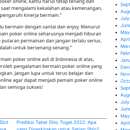
 poker online, kamu harus tetap tenang dan
Sep
i saat mengalami kekalahan atau kemenangan,
Aug
pengaruhi kinerja bermain.”
Jul
Jun
lalu bermain dengan santai dan enjoy. Menurut
May
main poker online seharusnya menjadi hiburan
Apri
 putaran permainan dan jangan terlalu serius,
Mar
dalah untuk bersenang-senang.”
Feb
in poker online asli di Indonesia di atas,
Jan
oleh pengalaman bermain poker online yang
Dec
an. Jangan lupa untuk terus belajar dan
Nov
nline agar dapat menjadi pemain poker online
Oct
dan semoga sukses!
Sep
Aug
Jul
Jun
May
Slot
Prediksi Tabel Shio Togel 2022: Apa
Apri
nya
yang Diperkirakan untuk Setiap Shio?
Mar