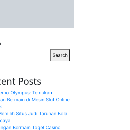
h
Search
ent Posts
Demo Olympus: Temukan
an Bermain di Mesin Slot Online
k
emilih Situs Judi Taruhan Bola
rcaya
ungan Bermain Togel Casino