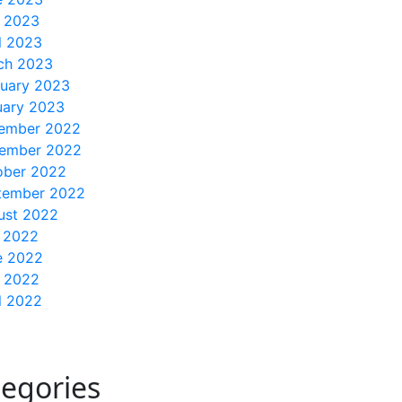
 2023
l 2023
ch 2023
ruary 2023
uary 2023
ember 2022
ember 2022
ober 2022
tember 2022
ust 2022
y 2022
e 2022
 2022
l 2022
egories