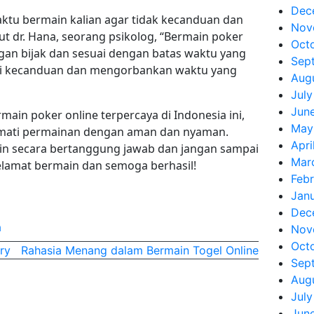
Dec
ktu bermain kalian agar tidak kecanduan dan
Nov
t dr. Hana, seorang psikolog, “Bermain poker
Oct
gan bijak dan sesuai dengan batas waktu yang
Sep
pai kecanduan dan mengorbankan waktu yang
Aug
Jul
Jun
in poker online terpercaya di Indonesia ini,
May
kmati permainan dengan aman dan nyaman.
Apri
ain secara bertanggung jawab dan jangan sampai
Mar
elamat bermain dan semoga berhasil!
Feb
Jan
Dec
a
Nov
Oct
ry
Rahasia Menang dalam Bermain Togel Online
Sep
Aug
Jul
Jun