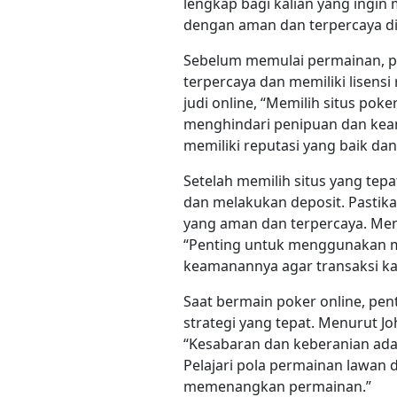
lengkap bagi kalian yang ingin
dengan aman dan terpercaya di
Sebelum memulai permainan, pas
terpercaya dan memiliki lisens
judi online, “Memilih situs pok
menghindari penipuan dan keama
memiliki reputasi yang baik dan
Setelah memilih situs yang tep
dan melakukan deposit. Pasti
yang aman dan terpercaya. Menu
“Penting untuk menggunakan 
keamanannya agar transaksi kal
Saat bermain poker online, p
strategi yang tepat. Menurut J
“Kesabaran dan keberanian ada
Pelajari pola permainan lawan 
memenangkan permainan.”