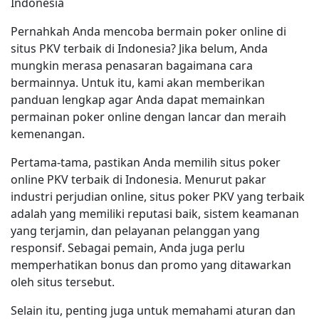
Indonesia
Pernahkah Anda mencoba bermain poker online di
situs PKV terbaik di Indonesia? Jika belum, Anda
mungkin merasa penasaran bagaimana cara
bermainnya. Untuk itu, kami akan memberikan
panduan lengkap agar Anda dapat memainkan
permainan poker online dengan lancar dan meraih
kemenangan.
Pertama-tama, pastikan Anda memilih situs poker
online PKV terbaik di Indonesia. Menurut pakar
industri perjudian online, situs poker PKV yang terbaik
adalah yang memiliki reputasi baik, sistem keamanan
yang terjamin, dan pelayanan pelanggan yang
responsif. Sebagai pemain, Anda juga perlu
memperhatikan bonus dan promo yang ditawarkan
oleh situs tersebut.
Selain itu, penting juga untuk memahami aturan dan