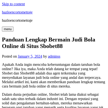
Skip to content
hazloencortometraje
hazloencortometraje
menu
Panduan Lengkap Bermain Judi Bola
Online di Situs Sbobet88
Posted on
January 5, 2024
by
adminss
Apakah Anda ingin mencoba keberuntungan dalam taruhan bola
online? Jika iya, maka Anda telah datang ke tempat yang tepat!
Sbobet dan Sbobet88 adalah dua agen terkemuka yang
menyediakan layanan judi bola online yang andal dan terpercaya.
Melalui artikel ini, kami akan memberikan panduan lengkap tentang
cara bermain judi bola online di situs mereka.
Dalam dunia perjudian online, Sbobet telah lama diakui sebagai
salah satu situs terbaik dalam industri ini. Dengan reputasi yang
solid dan pengalaman bertahun-tahun, mereka menawarkan
beragam opsi taruhan yang menarik serta kualitas layanan yang tak