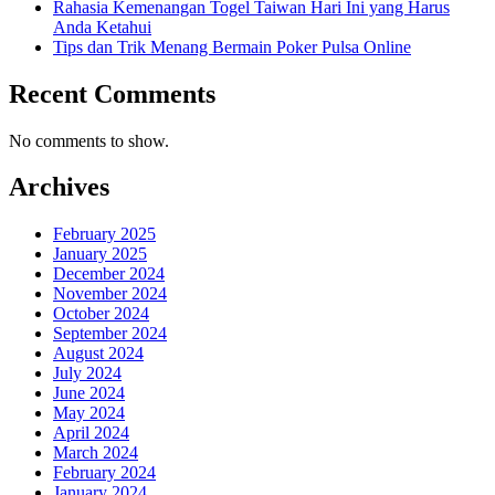
Rahasia Kemenangan Togel Taiwan Hari Ini yang Harus
Anda Ketahui
Tips dan Trik Menang Bermain Poker Pulsa Online
Recent Comments
No comments to show.
Archives
February 2025
January 2025
December 2024
November 2024
October 2024
September 2024
August 2024
July 2024
June 2024
May 2024
April 2024
March 2024
February 2024
January 2024