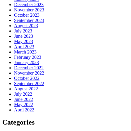
December 2023
November 2023
October 2023
September 2023
August 2023
July 2023
June 2023
May 2023
April 2023
March 2023
February 2023
January 2023
December 2022
November 2022
October 2022
September 2022
August 2022
July 2022
June 2022
May 2022
April 2022
Categories