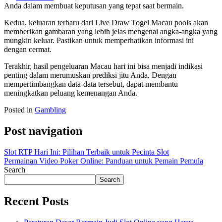
Anda dalam membuat keputusan yang tepat saat bermain.
Kedua, keluaran terbaru dari Live Draw Togel Macau pools akan
memberikan gambaran yang lebih jelas mengenai angka-angka yang
mungkin keluar. Pastikan untuk memperhatikan informasi ini
dengan cermat.
Terakhir, hasil pengeluaran Macau hari ini bisa menjadi indikasi
penting dalam merumuskan prediksi jitu Anda. Dengan
mempertimbangkan data-data tersebut, dapat membantu
meningkatkan peluang kemenangan Anda.
Posted in
Gambling
Post navigation
Slot RTP Hari Ini: Pilihan Terbaik untuk Pecinta Slot
Permainan Video Poker Online: Panduan untuk Pemain Pemula
Search
Search
Recent Posts