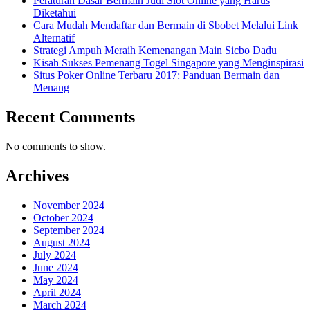
Peraturan Dasar Bermain Judi Slot Online yang Harus
Diketahui
Cara Mudah Mendaftar dan Bermain di Sbobet Melalui Link
Alternatif
Strategi Ampuh Meraih Kemenangan Main Sicbo Dadu
Kisah Sukses Pemenang Togel Singapore yang Menginspirasi
Situs Poker Online Terbaru 2017: Panduan Bermain dan
Menang
Recent Comments
No comments to show.
Archives
November 2024
October 2024
September 2024
August 2024
July 2024
June 2024
May 2024
April 2024
March 2024