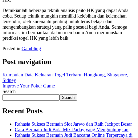
Demikianlah beberapa teknik analisis paito HK yang dapat Anda
coba. Setiap teknik mungkin memiliki kelebihan dan kelemahan
tersendiri, oleh karena itu penting untuk terus belajar dan
mengembangkan strategi yang paling sesuai bagi Anda. Semoga
informasi ini bermanfaat dalam membantu Anda merumuskan
prediksi togel HK yang lebih baik.
Posted in
Gambling
Post navigation
Kumpulan Data Keluaran Togel Terbaru: Hongkong, Singapore,
Sidney
Improve Your Poker Game
Search
Search
Recent Posts
Rahasia Sukses Bermain Slot Jarwo dan Raih Jackpot Besar
Cara Bermain Judi Bola Mix Parlay yang Menguntungkan
Rahasia Sukses Bermain Judi Baccarat Online Terpercaya di