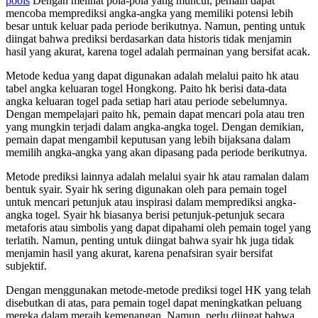
pools
Dengan melihat pola-pola yang muncul, pemain dapat
mencoba memprediksi angka-angka yang memiliki potensi lebih
besar untuk keluar pada periode berikutnya. Namun, penting untuk
diingat bahwa prediksi berdasarkan data historis tidak menjamin
hasil yang akurat, karena togel adalah permainan yang bersifat acak.
Metode kedua yang dapat digunakan adalah melalui paito hk atau
tabel angka keluaran togel Hongkong. Paito hk berisi data-data
angka keluaran togel pada setiap hari atau periode sebelumnya.
Dengan mempelajari paito hk, pemain dapat mencari pola atau tren
yang mungkin terjadi dalam angka-angka togel. Dengan demikian,
pemain dapat mengambil keputusan yang lebih bijaksana dalam
memilih angka-angka yang akan dipasang pada periode berikutnya.
Metode prediksi lainnya adalah melalui syair hk atau ramalan dalam
bentuk syair. Syair hk sering digunakan oleh para pemain togel
untuk mencari petunjuk atau inspirasi dalam memprediksi angka-
angka togel. Syair hk biasanya berisi petunjuk-petunjuk secara
metaforis atau simbolis yang dapat dipahami oleh pemain togel yang
terlatih. Namun, penting untuk diingat bahwa syair hk juga tidak
menjamin hasil yang akurat, karena penafsiran syair bersifat
subjektif.
Dengan menggunakan metode-metode prediksi togel HK yang telah
disebutkan di atas, para pemain togel dapat meningkatkan peluang
mereka dalam meraih kemenangan. Namun, perlu diingat bahwa