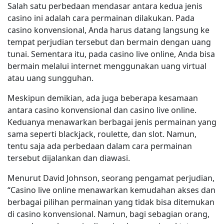
Salah satu perbedaan mendasar antara kedua jenis
casino ini adalah cara permainan dilakukan. Pada
casino konvensional, Anda harus datang langsung ke
tempat perjudian tersebut dan bermain dengan uang
tunai. Sementara itu, pada casino live online, Anda bisa
bermain melalui internet menggunakan uang virtual
atau uang sungguhan.
Meskipun demikian, ada juga beberapa kesamaan
antara casino konvensional dan casino live online.
Keduanya menawarkan berbagai jenis permainan yang
sama seperti blackjack, roulette, dan slot. Namun,
tentu saja ada perbedaan dalam cara permainan
tersebut dijalankan dan diawasi.
Menurut David Johnson, seorang pengamat perjudian,
“Casino live online menawarkan kemudahan akses dan
berbagai pilihan permainan yang tidak bisa ditemukan
di casino konvensional. Namun, bagi sebagian orang,