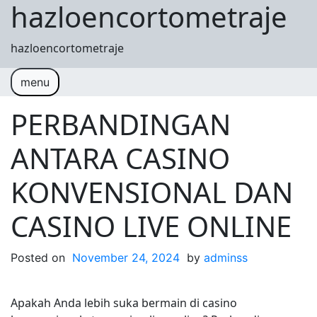
hazloencortometraje
Skip to content
hazloencortometraje
menu
PERBANDINGAN
ANTARA CASINO
KONVENSIONAL DAN
CASINO LIVE ONLINE
Posted on
November 24, 2024
by
adminss
Apakah Anda lebih suka bermain di casino