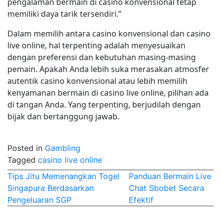
pengalaman bermain di casino konvensional tetap
memiliki daya tarik tersendiri.”
Dalam memilih antara casino konvensional dan casino
live online, hal terpenting adalah menyesuaikan
dengan preferensi dan kebutuhan masing-masing
pemain. Apakah Anda lebih suka merasakan atmosfer
autentik casino konvensional atau lebih memilih
kenyamanan bermain di casino live online, pilihan ada
di tangan Anda. Yang terpenting, berjudilah dengan
bijak dan bertanggung jawab.
Posted in
Gambling
Tagged
casino live online
Post
Tips Jitu Memenangkan Togel
Panduan Bermain Live
Singapura Berdasarkan
Chat Sbobet Secara
navigation
Pengeluaran SGP
Efektif