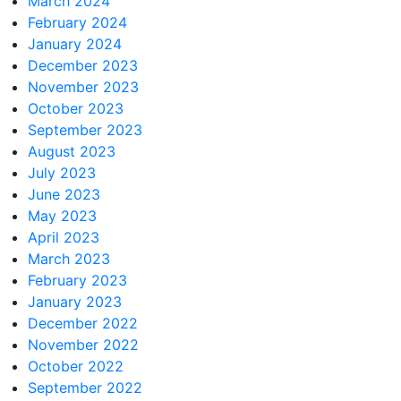
March 2024
February 2024
January 2024
December 2023
November 2023
October 2023
September 2023
August 2023
July 2023
June 2023
May 2023
April 2023
March 2023
February 2023
January 2023
December 2022
November 2022
October 2022
September 2022