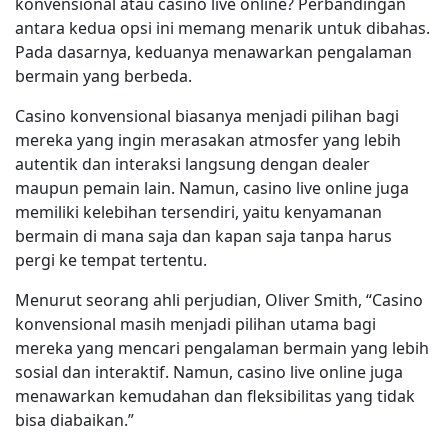
konvensional atau casino live online? Perbandingan
antara kedua opsi ini memang menarik untuk dibahas.
Pada dasarnya, keduanya menawarkan pengalaman
bermain yang berbeda.
Casino konvensional biasanya menjadi pilihan bagi
mereka yang ingin merasakan atmosfer yang lebih
autentik dan interaksi langsung dengan dealer
maupun pemain lain. Namun, casino live online juga
memiliki kelebihan tersendiri, yaitu kenyamanan
bermain di mana saja dan kapan saja tanpa harus
pergi ke tempat tertentu.
Menurut seorang ahli perjudian, Oliver Smith, “Casino
konvensional masih menjadi pilihan utama bagi
mereka yang mencari pengalaman bermain yang lebih
sosial dan interaktif. Namun, casino live online juga
menawarkan kemudahan dan fleksibilitas yang tidak
bisa diabaikan.”