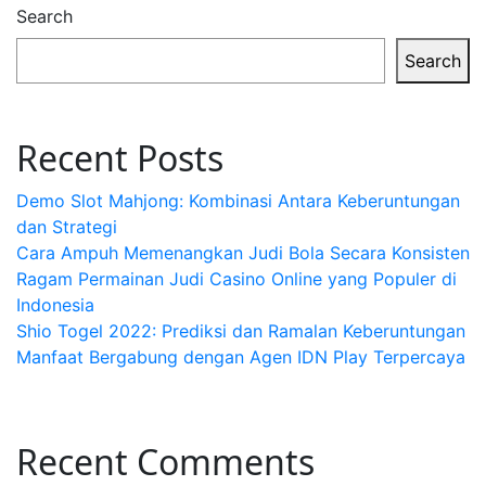
Search
Search
Recent Posts
Demo Slot Mahjong: Kombinasi Antara Keberuntungan
dan Strategi
Cara Ampuh Memenangkan Judi Bola Secara Konsisten
Ragam Permainan Judi Casino Online yang Populer di
Indonesia
Shio Togel 2022: Prediksi dan Ramalan Keberuntungan
Manfaat Bergabung dengan Agen IDN Play Terpercaya
Recent Comments