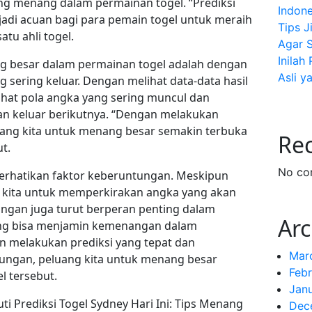
ng menang dalam permainan togel. “Prediksi
Indone
njadi acuan bagi para pemain togel untuk meraih
Tips J
atu ahli togel.
Agar 
Inilah
ang besar dalam permainan togel adalah dengan
Asli y
sering keluar. Dengan melihat data-data hasil
lihat pola angka yang sering muncul dan
n keluar berikutnya. “Dengan melakukan
luang kita untuk menang besar semakin terbuka
Re
ut.
No co
mperhatikan faktor keberuntungan. Meskipun
 kita untuk memperkirakan angka yang akan
ungan juga turut berperan penting dalam
Arc
yang bisa menjamin kemenangan dalam
 melakukan prediksi yang tepat dan
Mar
ungan, peluang kita untuk menang besar
Feb
el tersebut.
Jan
ti Prediksi Togel Sydney Hari Ini: Tips Menang
Dec