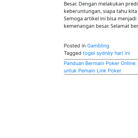
Besar. Dengan melakukan predi
keberuntungan, siapa tahu kit
Semoga artikel ini bisa menjadi
kemenangan besar. Selamat be
Posted in
Gambling
Tagged
togel sydnèy hari ini
Post
Panduan Bermain Poker Online: 
untuk Pemain Link Poker
navigation