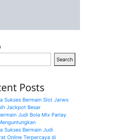
h
Search
ent Posts
a Sukses Bermain Slot Jarwo
ih Jackpot Besar
ermain Judi Bola Mix Parlay
Menguntungkan
a Sukses Bermain Judi
at Online Terpercaya di