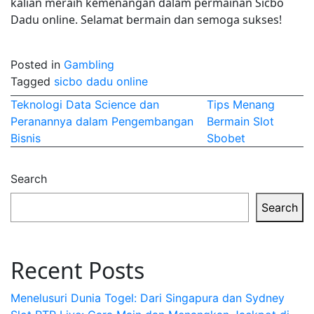
kalian meraih kemenangan dalam permainan Sicbo
Dadu online. Selamat bermain dan semoga sukses!
Posted in
Gambling
Tagged
sicbo dadu online
Post
Teknologi Data Science dan
Tips Menang
Peranannya dalam Pengembangan
Bermain Slot
navigation
Bisnis
Sbobet
Search
Search
Recent Posts
Menelusuri Dunia Togel: Dari Singapura dan Sydney