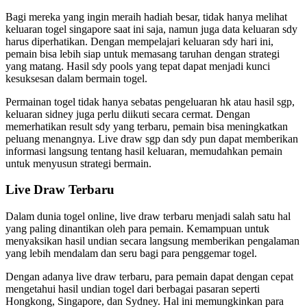
Bagi mereka yang ingin meraih hadiah besar, tidak hanya melihat
keluaran togel singapore saat ini saja, namun juga data keluaran sdy
harus diperhatikan. Dengan mempelajari keluaran sdy hari ini,
pemain bisa lebih siap untuk memasang taruhan dengan strategi
yang matang. Hasil sdy pools yang tepat dapat menjadi kunci
kesuksesan dalam bermain togel.
Permainan togel tidak hanya sebatas pengeluaran hk atau hasil sgp,
keluaran sidney juga perlu diikuti secara cermat. Dengan
memerhatikan result sdy yang terbaru, pemain bisa meningkatkan
peluang menangnya. Live draw sgp dan sdy pun dapat memberikan
informasi langsung tentang hasil keluaran, memudahkan pemain
untuk menyusun strategi bermain.
Live Draw Terbaru
Dalam dunia togel online, live draw terbaru menjadi salah satu hal
yang paling dinantikan oleh para pemain. Kemampuan untuk
menyaksikan hasil undian secara langsung memberikan pengalaman
yang lebih mendalam dan seru bagi para penggemar togel.
Dengan adanya live draw terbaru, para pemain dapat dengan cepat
mengetahui hasil undian togel dari berbagai pasaran seperti
Hongkong, Singapore, dan Sydney. Hal ini memungkinkan para