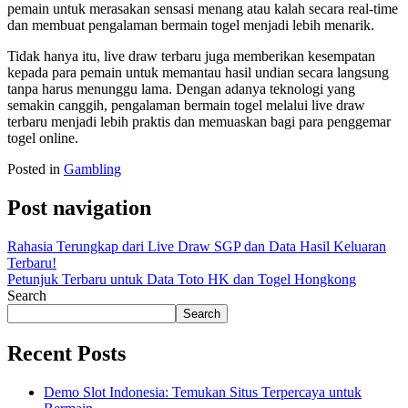
pemain untuk merasakan sensasi menang atau kalah secara real-time
dan membuat pengalaman bermain togel menjadi lebih menarik.
Tidak hanya itu, live draw terbaru juga memberikan kesempatan
kepada para pemain untuk memantau hasil undian secara langsung
tanpa harus menunggu lama. Dengan adanya teknologi yang
semakin canggih, pengalaman bermain togel melalui live draw
terbaru menjadi lebih praktis dan memuaskan bagi para penggemar
togel online.
Posted in
Gambling
Post navigation
Rahasia Terungkap dari Live Draw SGP dan Data Hasil Keluaran
Terbaru!
Petunjuk Terbaru untuk Data Toto HK dan Togel Hongkong
Search
Search
Recent Posts
Demo Slot Indonesia: Temukan Situs Terpercaya untuk