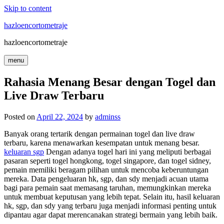
Skip to content
hazloencortometraje
hazloencortometraje
menu
Rahasia Menang Besar dengan Togel dan
Live Draw Terbaru
Posted on
April 22, 2024
by
adminss
Banyak orang tertarik dengan permainan togel dan live draw
terbaru, karena menawarkan kesempatan untuk menang besar.
keluaran sgp
Dengan adanya togel hari ini yang meliputi berbagai
pasaran seperti togel hongkong, togel singapore, dan togel sidney,
pemain memiliki beragam pilihan untuk mencoba keberuntungan
mereka. Data pengeluaran hk, sgp, dan sdy menjadi acuan utama
bagi para pemain saat memasang taruhan, memungkinkan mereka
untuk membuat keputusan yang lebih tepat. Selain itu, hasil keluaran
hk, sgp, dan sdy yang terbaru juga menjadi informasi penting untuk
dipantau agar dapat merencanakan strategi bermain yang lebih baik.