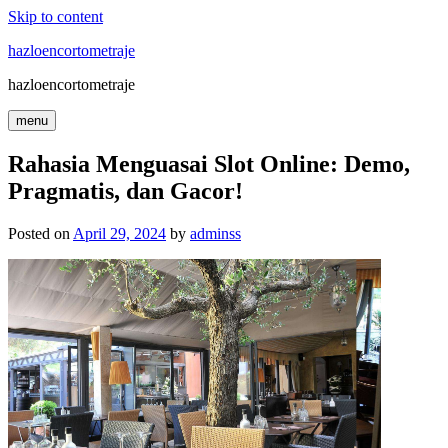
Skip to content
hazloencortometraje
hazloencortometraje
menu
Rahasia Menguasai Slot Online: Demo,
Pragmatis, dan Gacor!
Posted on
April 29, 2024
by
adminss