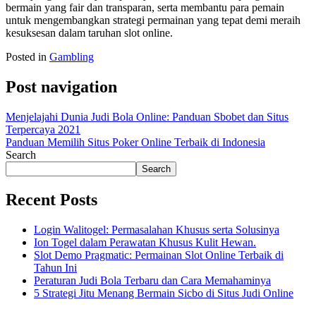
bermain yang fair dan transparan, serta membantu para pemain
untuk mengembangkan strategi permainan yang tepat demi meraih
kesuksesan dalam taruhan slot online.
Posted in
Gambling
Post navigation
Menjelajahi Dunia Judi Bola Online: Panduan Sbobet dan Situs
Terpercaya 2021
Panduan Memilih Situs Poker Online Terbaik di Indonesia
Search
Search
Recent Posts
Login Walitogel: Permasalahan Khusus serta Solusinya
Ion Togel dalam Perawatan Khusus Kulit Hewan.
Slot Demo Pragmatic: Permainan Slot Online Terbaik di
Tahun Ini
Peraturan Judi Bola Terbaru dan Cara Memahaminya
5 Strategi Jitu Menang Bermain Sicbo di Situs Judi Online