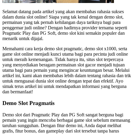
Selamat datang pada artikel yang akan membahas rahasia sukses
dalam dunia slot online! Siapa yang tak kenal dengan demo slot,
permainan yang tak pernah kehilangan daya tariknya bagi para
penggemar judi online? Dengan hadirnya provider ternama seperti
Pragmatic Play dan PG Soft, demo slot kini semakin populer dan
menarik untuk dijajal.
Memahami cara kerja demo slot pragmatic, demo slot x1000, serta
game slot online menjadi kunci utama bagi para pecinta judi online
untuk meraih kemenangan. Tidak hanya itu, situs slot terpercaya
yang menyediakan beragam permainan slot gacor menjadi tujuan
utama bagi para pemain yang mengincar keuntungan besar. Melalui
artikel ini, kami akan membahas lebih dalam tentang rahasia dan trik
untuk menguasai dunia slot online dengan tepat dan efektif. Ayo
simak terus artikel ini untuk mendapatkan informasi yang berguna
dan bermanfaat!
Demo Slot Pragmatis
Demo slot dari Pragmatic Play dan PG Soft sangat berguna bagi
pemain yang ingin mencoba berbagai game slot sebelum memasang
taruhan sungguhan. Dengan fitur demo ini, Anda dapat melihat
grafis, fitur bonus, dan gameplay dari slot tersebut tanpa harus