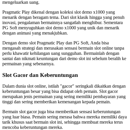
mengeluarkan uang.
Pragmatic Play dikenal dengan koleksi slot demo x1000 yang
menarik dengan beragam tema. Dari slot klasik hingga yang penuh
inovasi, pengalaman bermainnya sangatlah menghibur. Sementara
PG Soft menyuguhkan slot demo x1000 yang unik dan menarik
dengan animasi yang menakjubkan.
Dengan demo slot Pragmatic Play dan PG Soft, Anda bisa
mengasah strategi dan merasakan sensasi bermain slot online tanpa
perlu khawatir kehilangan uang sungguhan. Bermainlah dengan
santai dan nikmati keuntungan dari demo slot ini sebelum beralih ke
permainan yang sebenarnya.
Slot Gacor dan Keberuntungan
Dalam dunia slot online, istilah "gacor" seringkali dikaitkan dengan
keberuntungan besar yang bisa didapat oleh pemain. Slot gacor
merupakan jenis permainan yang sering memiliki pembayaran yang
tinggi dan sering memberikan kemenangan kepada pemain.
Bermain slot gacor juga bisa memberikan sensasi keberuntungan
yang luar biasa. Pemain sering merasa bahwa mereka memiliki daya
tarik khusus saat bermain slot ini, sehingga membuat mereka terus
mencoba keberuntungan mereka.