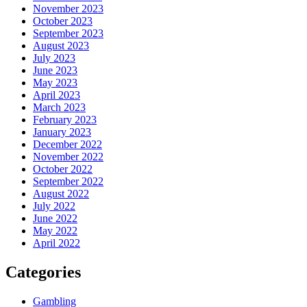
November 2023
October 2023
September 2023
August 2023
July 2023
June 2023
May 2023
April 2023
March 2023
February 2023
January 2023
December 2022
November 2022
October 2022
September 2022
August 2022
July 2022
June 2022
May 2022
April 2022
Categories
Gambling