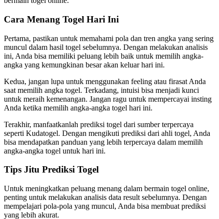
bermain togel online.
Cara Menang Togel Hari Ini
Pertama, pastikan untuk memahami pola dan tren angka yang sering
muncul dalam hasil togel sebelumnya. Dengan melakukan analisis
ini, Anda bisa memiliki peluang lebih baik untuk memilih angka-
angka yang kemungkinan besar akan keluar hari ini.
Kedua, jangan lupa untuk menggunakan feeling atau firasat Anda
saat memilih angka togel. Terkadang, intuisi bisa menjadi kunci
untuk meraih kemenangan. Jangan ragu untuk mempercayai insting
Anda ketika memilih angka-angka togel hari ini.
Terakhir, manfaatkanlah prediksi togel dari sumber terpercaya
seperti Kudatogel. Dengan mengikuti prediksi dari ahli togel, Anda
bisa mendapatkan panduan yang lebih terpercaya dalam memilih
angka-angka togel untuk hari ini.
Tips Jitu Prediksi Togel
Untuk meningkatkan peluang menang dalam bermain togel online,
penting untuk melakukan analisis data result sebelumnya. Dengan
mempelajari pola-pola yang muncul, Anda bisa membuat prediksi
yang lebih akurat.