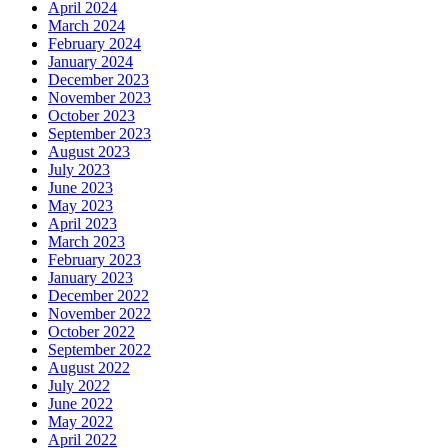
April 2024
March 2024
February 2024
January 2024
December 2023
November 2023
October 2023
September 2023
August 2023
July 2023
June 2023
May 2023
April 2023
March 2023
February 2023
January 2023
December 2022
November 2022
October 2022
September 2022
August 2022
July 2022
June 2022
May 2022
April 2022