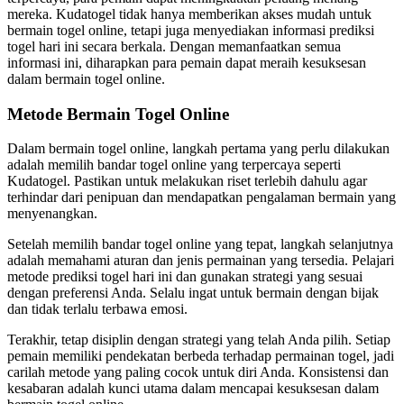
mereka. Kudatogel tidak hanya memberikan akses mudah untuk
bermain togel online, tetapi juga menyediakan informasi prediksi
togel hari ini secara berkala. Dengan memanfaatkan semua
informasi ini, diharapkan para pemain dapat meraih kesuksesan
dalam bermain togel online.
Metode Bermain Togel Online
Dalam bermain togel online, langkah pertama yang perlu dilakukan
adalah memilih bandar togel online yang terpercaya seperti
Kudatogel. Pastikan untuk melakukan riset terlebih dahulu agar
terhindar dari penipuan dan mendapatkan pengalaman bermain yang
menyenangkan.
Setelah memilih bandar togel online yang tepat, langkah selanjutnya
adalah memahami aturan dan jenis permainan yang tersedia. Pelajari
metode prediksi togel hari ini dan gunakan strategi yang sesuai
dengan preferensi Anda. Selalu ingat untuk bermain dengan bijak
dan tidak terlalu terbawa emosi.
Terakhir, tetap disiplin dengan strategi yang telah Anda pilih. Setiap
pemain memiliki pendekatan berbeda terhadap permainan togel, jadi
carilah metode yang paling cocok untuk diri Anda. Konsistensi dan
kesabaran adalah kunci utama dalam mencapai kesuksesan dalam