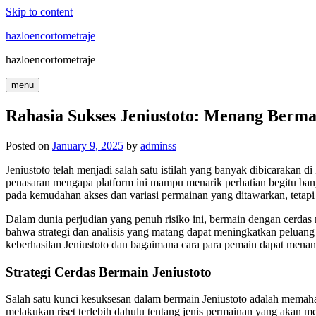
Skip to content
hazloencortometraje
hazloencortometraje
menu
Rahasia Sukses Jeniustoto: Menang Berma
Posted on
January 9, 2025
by
adminss
Jeniustoto telah menjadi salah satu istilah yang banyak dibicarakan
penasaran mengapa platform ini mampu menarik perhatian begitu banya
pada kemudahan akses dan variasi permainan yang ditawarkan, tetap
Dalam dunia perjudian yang penuh risiko ini, bermain dengan cerdas
bahwa strategi dan analisis yang matang dapat meningkatkan peluang s
keberhasilan Jeniustoto dan bagaimana cara para pemain dapat menan
Strategi Cerdas Bermain Jeniustoto
Salah satu kunci kesuksesan dalam bermain Jeniustoto adalah memah
melakukan riset terlebih dahulu tentang jenis permainan yang akan m