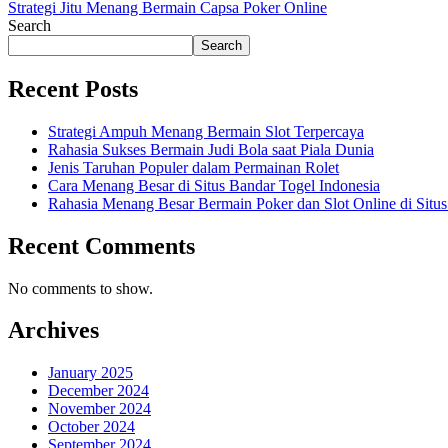
Strategi Jitu Menang Bermain Capsa Poker Online
Search
Search
Recent Posts
Strategi Ampuh Menang Bermain Slot Terpercaya
Rahasia Sukses Bermain Judi Bola saat Piala Dunia
Jenis Taruhan Populer dalam Permainan Rolet
Cara Menang Besar di Situs Bandar Togel Indonesia
Rahasia Menang Besar Bermain Poker dan Slot Online di Situs
Recent Comments
No comments to show.
Archives
January 2025
December 2024
November 2024
October 2024
September 2024