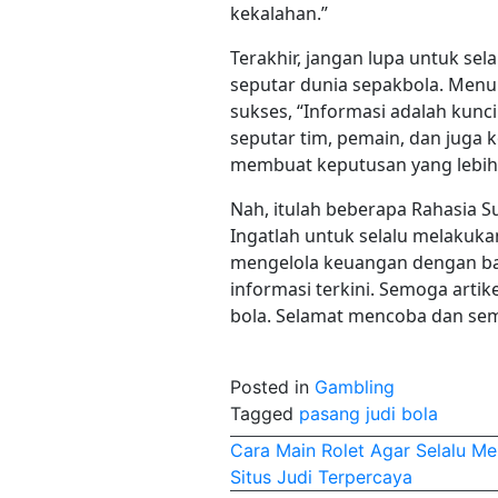
kekalahan.”
Terakhir, jangan lupa untuk se
seputar dunia sepakbola. Menu
sukses, “Informasi adalah kunci
seputar tim, pemain, dan juga 
membuat keputusan yang lebih
Nah, itulah beberapa Rahasia S
Ingatlah untuk selalu melakukan
mengelola keuangan dengan baik
informasi terkini. Semoga artik
bola. Selamat mencoba dan se
Posted in
Gambling
Tagged
pasang judi bola
Post
Cara Main Rolet Agar Selalu Me
Situs Judi Terpercaya
navigation