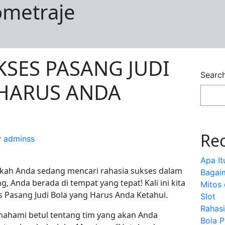
ometraje
KSES PASANG JUDI
Searc
HARUS ANDA
Rec
y
adminss
Apa It
pakah Anda sedang mencari rahasia sukses dalam
Bagai
 Anda berada di tempat yang tepat! Kali ini kita
Mitos 
Pasang Judi Bola yang Harus Anda Ketahui.
Slot
Rahasi
ahami betul tentang tim yang akan Anda
Bola P