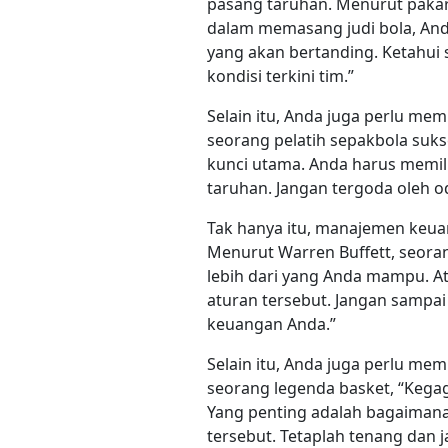
pasang taruhan. Menurut pakar
dalam memasang judi bola, And
yang akan bertanding. Ketahui 
kondisi terkini tim.”
Selain itu, Anda juga perlu memi
seorang pelatih sepakbola suks
kunci utama. Anda harus memi
taruhan. Jangan tergoda oleh 
Tak hanya itu, manajemen keuan
Menurut Warren Buffett, seoran
lebih dari yang Anda mampu. A
aturan tersebut. Jangan sampa
keuangan Anda.”
Selain itu, Anda juga perlu mem
seorang legenda basket, “Kegag
Yang penting adalah bagaimana
tersebut. Tetaplah tenang dan