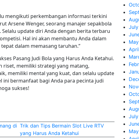
Oct
Sep
lalu mengikuti perkembangan informasi terkini
Aug
rut Arsene Wenger, seorang manajer sepakbola
Jul
. Selalu update diri Anda dengan berita terbaru
Jun
kompetisi. Hal ini akan membantu Anda dalam
May
 tepat dalam memasang taruhan.”
Apri
Mar
ukses Pasang Judi Bola yang Harus Anda Ketahui.
Feb
 riset, memiliki strategi yang matang,
Jan
, memiliki mental yang kuat, dan selalu update
Dec
el ini bermanfaat bagi Anda para pecinta judi
Nov
moga sukses!
Oct
Sep
Aug
Jul
Jun
nang di
Trik dan Tips Bermain Slot Live RTV
May
yang Harus Anda Ketahui
Apri