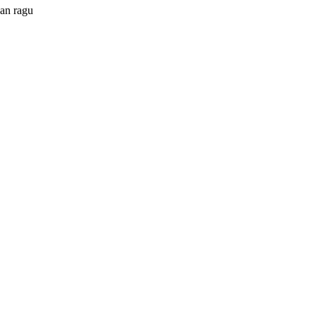
an ragu