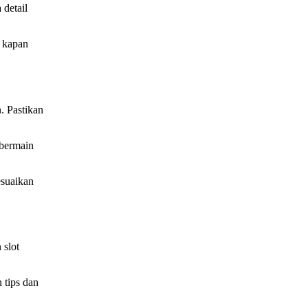
 detail
i kapan
. Pastikan
 bermain
esuaikan
 slot
 tips dan