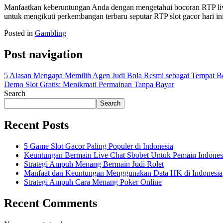
Manfaatkan keberuntungan Anda dengan mengetahui bocoran RTP liv
untuk mengikuti perkembangan terbaru seputar RTP slot gacor hari ini
Posted in
Gambling
Post navigation
5 Alasan Mengapa Memilih Agen Judi Bola Resmi sebagai Tempat B
Demo Slot Gratis: Menikmati Permainan Tanpa Bayar
Search
Search
Recent Posts
5 Game Slot Gacor Paling Populer di Indonesia
Keuntungan Bermain Live Chat Sbobet Untuk Pemain Indones
Strategi Ampuh Menang Bermain Judi Rolet
Manfaat dan Keuntungan Menggunakan Data HK di Indonesia
Strategi Ampuh Cara Menang Poker Online
Recent Comments