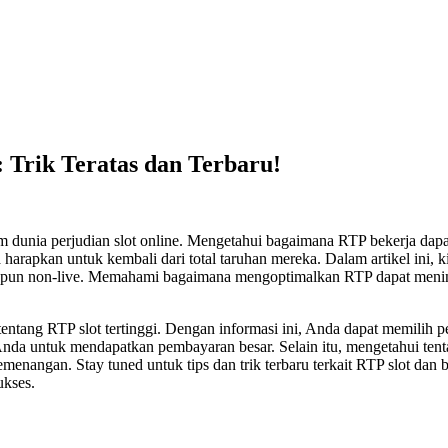
 Trik Teratas dan Terbaru!
am dunia perjudian slot online. Mengetahui bagaimana RTP bekerja dapa
apkan untuk kembali dari total taruhan mereka. Dalam artikel ini, k
e maupun non-live. Memahami bagaimana mengoptimalkan RTP dapat men
 tentang RTP slot tertinggi. Dengan informasi ini, Anda dapat memilih 
da untuk mendapatkan pembayaran besar. Selain itu, mengetahui ten
menangan. Stay tuned untuk tips dan trik terbaru terkait RTP slot dan
ukses.