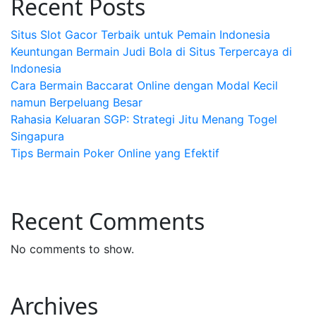
Recent Posts
Situs Slot Gacor Terbaik untuk Pemain Indonesia
Keuntungan Bermain Judi Bola di Situs Terpercaya di
Indonesia
Cara Bermain Baccarat Online dengan Modal Kecil
namun Berpeluang Besar
Rahasia Keluaran SGP: Strategi Jitu Menang Togel
Singapura
Tips Bermain Poker Online yang Efektif
Recent Comments
No comments to show.
Archives