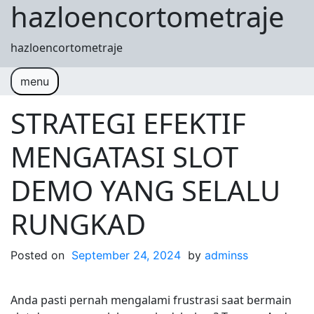
hazloencortometraje
Skip to content
hazloencortometraje
menu
STRATEGI EFEKTIF
MENGATASI SLOT
DEMO YANG SELALU
RUNGKAD
Posted on
September 24, 2024
by
adminss
Anda pasti pernah mengalami frustrasi saat bermain