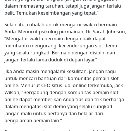
dalam memasang taruhan, tetapi juga jangan terlalu
pelit. Temukan keseimbangan yang tepat.”
Selain itu, cobalah untuk mengatur waktu bermain
Anda. Menurut psikolog permainan, Dr. Sarah Johnson,
“Mengatur waktu bermain dengan baik dapat
membantu mengurangi kecenderungan slot demo
yang selalu rungkad. Bermain dengan disiplin dan
jangan terlalu lama duduk di depan layar.”
Jika Anda masih mengalami kesulitan, jangan ragu
untuk mencari bantuan dari komunitas pemain slot
online. Menurut CEO situs judi online terkemuka, Jack
Wilson, “Bergabung dengan komunitas pemain slot
online dapat memberikan Anda tips dan trik berharga
dalam mengatasi slot demo yang selalu rungkad.
Jangan malu untuk bertanya dan belajar dari
pengalaman pemain lain.”