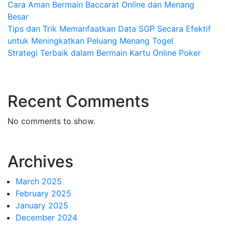
Cara Aman Bermain Baccarat Online dan Menang
Besar
Tips dan Trik Memanfaatkan Data SGP Secara Efektif
untuk Meningkatkan Peluang Menang Togel
Strategi Terbaik dalam Bermain Kartu Online Poker
Recent Comments
No comments to show.
Archives
March 2025
February 2025
January 2025
December 2024