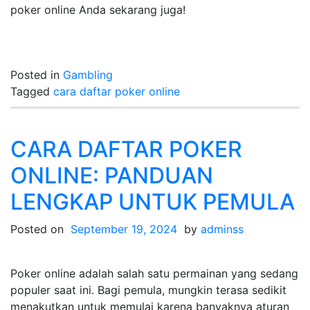
poker online Anda sekarang juga!
Posted in
Gambling
Tagged
cara daftar poker online
CARA DAFTAR POKER
ONLINE: PANDUAN
LENGKAP UNTUK PEMULA
Posted on
September 19, 2024
by
adminss
Poker online adalah salah satu permainan yang sedang
populer saat ini. Bagi pemula, mungkin terasa sedikit
menakutkan untuk memulai karena banyaknya aturan