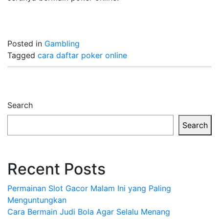
Posted in
Gambling
Tagged
cara daftar poker online
Search
Search
Recent Posts
Permainan Slot Gacor Malam Ini yang Paling
Menguntungkan
Cara Bermain Judi Bola Agar Selalu Menang