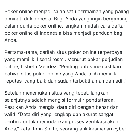
Poker online menjadi salah satu permainan yang paling
diminati di Indonesia. Bagi Anda yang ingin bergabung
dalam dunia poker online, langkah mudah cara daftar
poker online di Indonesia bisa menjadi panduan bagi
Anda.
Pertama-tama, carilah situs poker online terpercaya
yang memiliki lisensi resmi. Menurut pakar perjudian
online, Lisbeth Mendez, “Penting untuk memastikan
bahwa situs poker online yang Anda pilih memiliki
reputasi yang baik dan sudah terbukti aman dan adil.”
Setelah menemukan situs yang tepat, langkah
selanjutnya adalah mengisi formulir pendaftaran.
Pastikan Anda mengisi data diri dengan benar dan
valid. “Data diri yang lengkap dan akurat sangat
penting untuk memudahkan proses verifikasi akun
Anda,” kata John Smith, seorang ahli keamanan cyber.