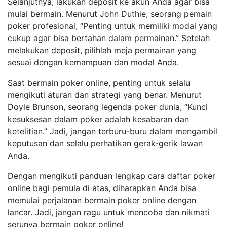
Selanjutnya, lakukan deposit ke akun Anda agar bisa
mulai bermain. Menurut John Duthie, seorang pemain
poker profesional, “Penting untuk memiliki modal yang
cukup agar bisa bertahan dalam permainan.” Setelah
melakukan deposit, pilihlah meja permainan yang
sesuai dengan kemampuan dan modal Anda.
Saat bermain poker online, penting untuk selalu
mengikuti aturan dan strategi yang benar. Menurut
Doyle Brunson, seorang legenda poker dunia, “Kunci
kesuksesan dalam poker adalah kesabaran dan
ketelitian.” Jadi, jangan terburu-buru dalam mengambil
keputusan dan selalu perhatikan gerak-gerik lawan
Anda.
Dengan mengikuti panduan lengkap cara daftar poker
online bagi pemula di atas, diharapkan Anda bisa
memulai perjalanan bermain poker online dengan
lancar. Jadi, jangan ragu untuk mencoba dan nikmati
serunya bermain poker online!