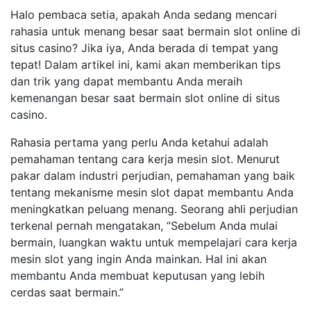
Halo pembaca setia, apakah Anda sedang mencari
rahasia untuk menang besar saat bermain slot online di
situs casino? Jika iya, Anda berada di tempat yang
tepat! Dalam artikel ini, kami akan memberikan tips
dan trik yang dapat membantu Anda meraih
kemenangan besar saat bermain slot online di situs
casino.
Rahasia pertama yang perlu Anda ketahui adalah
pemahaman tentang cara kerja mesin slot. Menurut
pakar dalam industri perjudian, pemahaman yang baik
tentang mekanisme mesin slot dapat membantu Anda
meningkatkan peluang menang. Seorang ahli perjudian
terkenal pernah mengatakan, “Sebelum Anda mulai
bermain, luangkan waktu untuk mempelajari cara kerja
mesin slot yang ingin Anda mainkan. Hal ini akan
membantu Anda membuat keputusan yang lebih
cerdas saat bermain.”