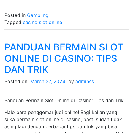
Posted in
Gambling
Tagged
casino slot online
PANDUAN BERMAIN SLOT
ONLINE DI CASINO: TIPS
DAN TRIK
Posted on
March 27, 2024
by
adminss
Panduan Bermain Slot Online di Casino: Tips dan Trik
Halo para penggemar judi online! Bagi kalian yang
suka bermain slot online di casino, pasti sudah tidak
asing lagi dengan berbagai tips dan trik yang bisa