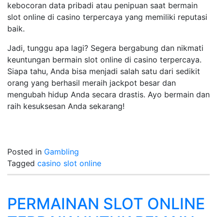
kebocoran data pribadi atau penipuan saat bermain
slot online di casino terpercaya yang memiliki reputasi
baik.
Jadi, tunggu apa lagi? Segera bergabung dan nikmati
keuntungan bermain slot online di casino terpercaya.
Siapa tahu, Anda bisa menjadi salah satu dari sedikit
orang yang berhasil meraih jackpot besar dan
mengubah hidup Anda secara drastis. Ayo bermain dan
raih kesuksesan Anda sekarang!
Posted in
Gambling
Tagged
casino slot online
PERMAINAN SLOT ONLINE