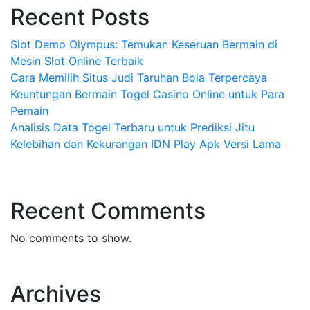
Recent Posts
Slot Demo Olympus: Temukan Keseruan Bermain di
Mesin Slot Online Terbaik
Cara Memilih Situs Judi Taruhan Bola Terpercaya
Keuntungan Bermain Togel Casino Online untuk Para
Pemain
Analisis Data Togel Terbaru untuk Prediksi Jitu
Kelebihan dan Kekurangan IDN Play Apk Versi Lama
Recent Comments
No comments to show.
Archives