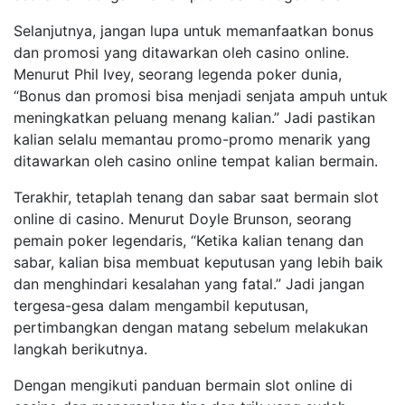
Selanjutnya, jangan lupa untuk memanfaatkan bonus
dan promosi yang ditawarkan oleh casino online.
Menurut Phil Ivey, seorang legenda poker dunia,
“Bonus dan promosi bisa menjadi senjata ampuh untuk
meningkatkan peluang menang kalian.” Jadi pastikan
kalian selalu memantau promo-promo menarik yang
ditawarkan oleh casino online tempat kalian bermain.
Terakhir, tetaplah tenang dan sabar saat bermain slot
online di casino. Menurut Doyle Brunson, seorang
pemain poker legendaris, “Ketika kalian tenang dan
sabar, kalian bisa membuat keputusan yang lebih baik
dan menghindari kesalahan yang fatal.” Jadi jangan
tergesa-gesa dalam mengambil keputusan,
pertimbangkan dengan matang sebelum melakukan
langkah berikutnya.
Dengan mengikuti panduan bermain slot online di