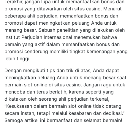
Terakhir, jangan lupa untuk memanfaatkan bonus dan
promosi yang ditawarkan oleh situs casino. Menurut
beberapa ahli perjudian, memanfaatkan bonus dan
promosi dapat meningkatkan peluang Anda untuk
menang besar. Sebuah penelitian yang dilakukan oleh
Institut Perjudian Internasional menemukan bahwa
pemain yang aktif dalam memanfaatkan bonus dan
promosi cenderung memiliki tingkat kemenangan yang
lebih tinggi.
Dengan mengikuti tips dan trik di atas, Anda dapat
meningkatkan peluang Anda untuk menang besar saat
bermain slot online di situs casino. Jangan ragu untuk
mencoba dan terus berlatih, karena seperti yang
dikatakan oleh seorang ahli perjudian terkenal,
“Kesuksesan dalam bermain slot online tidak datang
secara instan, tetapi melalui kesabaran dan dedikasi.”
Semoga artikel ini bermanfaat dan selamat bermain!