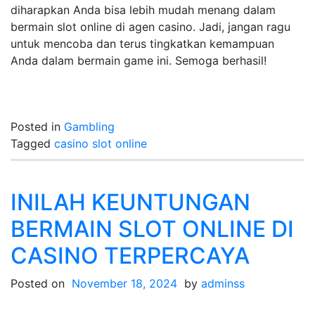
diharapkan Anda bisa lebih mudah menang dalam
bermain slot online di agen casino. Jadi, jangan ragu
untuk mencoba dan terus tingkatkan kemampuan
Anda dalam bermain game ini. Semoga berhasil!
Posted in
Gambling
Tagged
casino slot online
INILAH KEUNTUNGAN
BERMAIN SLOT ONLINE DI
CASINO TERPERCAYA
Posted on
November 18, 2024
by
adminss