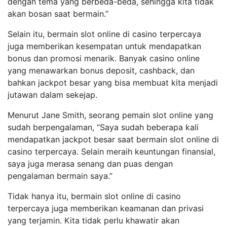
dengan tema yang berbeda-beda, sehingga kita tidak
akan bosan saat bermain.”
Selain itu, bermain slot online di casino terpercaya
juga memberikan kesempatan untuk mendapatkan
bonus dan promosi menarik. Banyak casino online
yang menawarkan bonus deposit, cashback, dan
bahkan jackpot besar yang bisa membuat kita menjadi
jutawan dalam sekejap.
Menurut Jane Smith, seorang pemain slot online yang
sudah berpengalaman, “Saya sudah beberapa kali
mendapatkan jackpot besar saat bermain slot online di
casino terpercaya. Selain meraih keuntungan finansial,
saya juga merasa senang dan puas dengan
pengalaman bermain saya.”
Tidak hanya itu, bermain slot online di casino
terpercaya juga memberikan keamanan dan privasi
yang terjamin. Kita tidak perlu khawatir akan