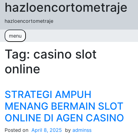
hazloencortometraje
Skip to content
hazloencortometraje
menu
Tag:
casino slot
online
STRATEGI AMPUH
MENANG BERMAIN SLOT
ONLINE DI AGEN CASINO
Posted on
April 8, 2025
by
adminss