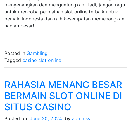
menyenangkan dan menguntungkan. Jadi, jangan ragu
untuk mencoba permainan slot online terbaik untuk
pemain Indonesia dan raih kesempatan memenangkan
hadiah besar!
Posted in
Gambling
Tagged
casino slot online
RAHASIA MENANG BESAR
BERMAIN SLOT ONLINE DI
SITUS CASINO
Posted on
June 20, 2024
by
adminss