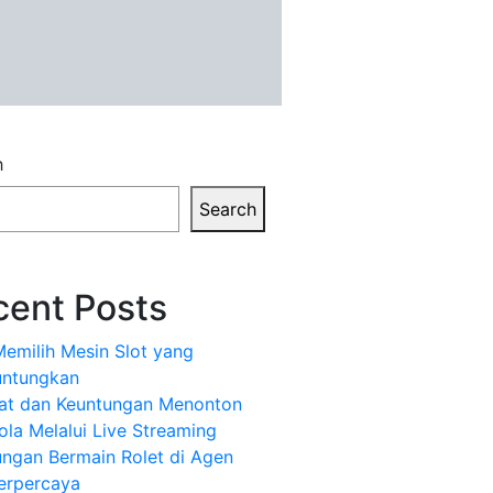
h
Search
cent Posts
emilih Mesin Slot yang
ntungkan
at dan Keuntungan Menonton
ola Melalui Live Streaming
ngan Bermain Rolet di Agen
erpercaya