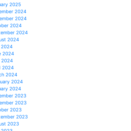
uary 2025
ember 2024
ember 2024
ober 2024
tember 2024
ust 2024
y 2024
e 2024
 2024
l 2024
ch 2024
ruary 2024
uary 2024
ember 2023
ember 2023
ober 2023
tember 2023
ust 2023
y 2023