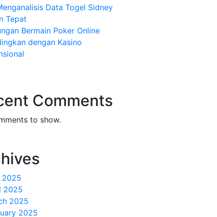
enganalisis Data Togel Sidney
n Tepat
ungan Bermain Poker Online
dingkan dengan Kasino
nsional
cent Comments
mments to show.
chives
 2025
l 2025
ch 2025
ruary 2025