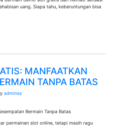
ehabisan uang. Siapa tahu, keberuntungan bisa
ATIS: MANFAATKAN
ERMAIN TANPA BATAS
y
adminss
Kesempatan Bermain Tanpa Batas
 permainan slot online, tetapi masih ragu