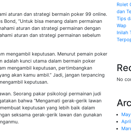
Rolet 
dan T
i aturan dan strategi bermain poker 99 online.
Tips d
mes Bond, “Untuk bisa menang dalam permainan
Wap
mahami aturan dan strategi permainan dengan
Inilah
ahami aturan dan strategi permainan sebelum
Terpop
lam mengambil keputusan. Menurut pemain poker
ran adalah kunci utama dalam bermain poker
Re
alam mengambil keputusan, pertimbangkan
ang akan kamu ambil.” Jadi, jangan terpancing
No co
mengambil keputusan.
lawan. Seorang pakar psikologi permainan judi
Ar
engatakan bahwa “Mengamati gerak-gerik lawan
membuat keputusan yang lebih baik dalam
May
dengan seksama gerak-gerik lawan dan gunakan
Apri
unganmu.
Mar