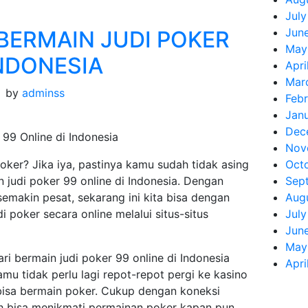
Jul
Jun
ERMAIN JUDI POKER
May
INDONESIA
Apri
Mar
by
adminss
Feb
Jan
Dec
99 Online di Indonesia
Nov
ker? Jika iya, pastinya kamu sudah tidak asing
Oct
 judi poker 99 online di Indonesia. Dengan
Sep
makin pesat, sekarang ini kita bisa dengan
Aug
poker secara online melalui situs-situs
Jul
Jun
May
i bermain judi poker 99 online di Indonesia
Apri
u tidak perlu lagi repot-repot pergi ke kasino
 bisa bermain poker. Cukup dengan koneksi
ah bisa menikmati permainan poker kapan pun