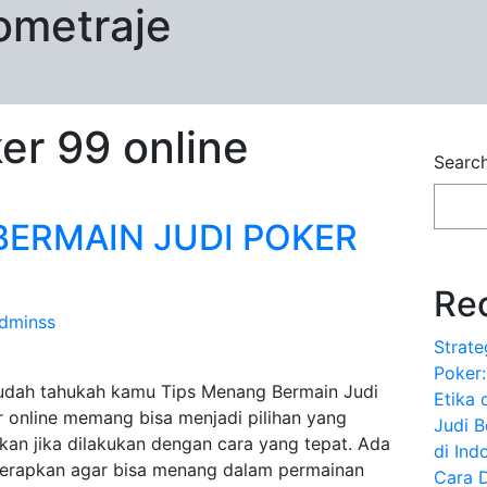
ometraje
ker 99 online
Searc
BERMAIN JUDI POKER
Re
dminss
Strate
Poker
 Sudah tahukah kamu Tips Menang Bermain Judi
Etika
 online memang bisa menjadi pilihan yang
Judi 
n jika dilakukan dengan cara yang tepat. Ada
di Ind
terapkan agar bisa menang dalam permainan
Cara D