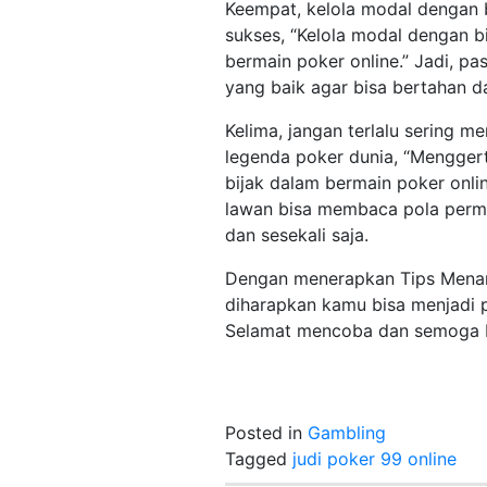
Keempat, kelola modal dengan b
sukses, “Kelola modal dengan b
bermain poker online.” Jadi, pa
yang baik agar bisa bertahan 
Kelima, jangan terlalu sering 
legenda poker dunia, “Mengger
bijak dalam bermain poker onli
lawan bisa membaca pola perma
dan sesekali saja.
Dengan menerapkan Tips Menang
diharapkan kamu bisa menjadi 
Selamat mencoba dan semoga b
Posted in
Gambling
Tagged
judi poker 99 online