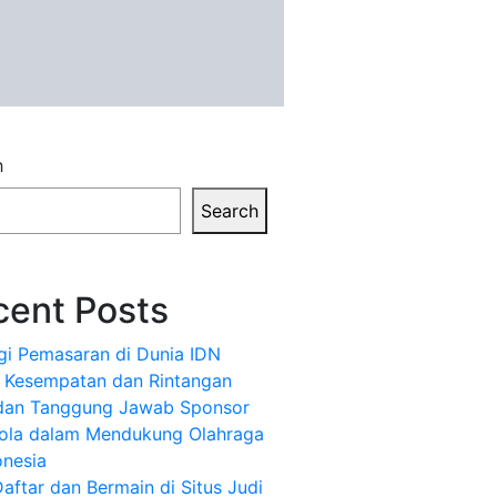
h
Search
cent Posts
gi Pemasaran di Dunia IDN
: Kesempatan dan Rintangan
 dan Tanggung Jawab Sponsor
Bola dalam Mendukung Olahraga
onesia
aftar dan Bermain di Situs Judi