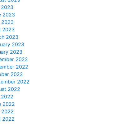
y 2023
e 2023
 2023
l 2023
ch 2023
ruary 2023
uary 2023
ember 2022
ember 2022
ober 2022
tember 2022
ust 2022
y 2022
e 2022
 2022
l 2022