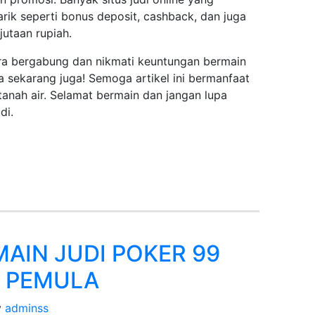
k seperti bonus deposit, cashback, dan juga
utaan rupiah.
era bergabung dan nikmati keuntungan bermain
ia sekarang juga! Semoga artikel ini bermanfaat
 tanah air. Selamat bermain dan jangan lupa
di.
AIN JUDI POKER 99
K PEMULA
y
adminss