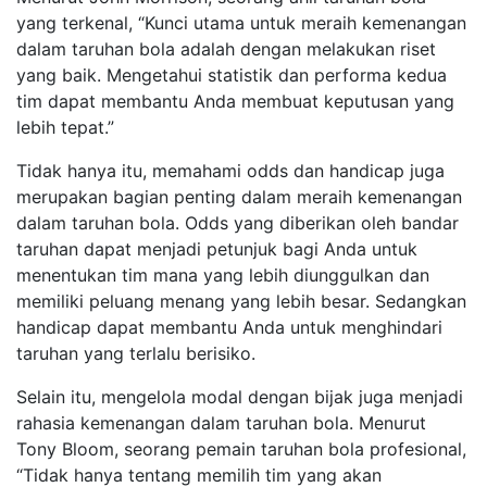
yang terkenal, “Kunci utama untuk meraih kemenangan
dalam taruhan bola adalah dengan melakukan riset
yang baik. Mengetahui statistik dan performa kedua
tim dapat membantu Anda membuat keputusan yang
lebih tepat.”
Tidak hanya itu, memahami odds dan handicap juga
merupakan bagian penting dalam meraih kemenangan
dalam taruhan bola. Odds yang diberikan oleh bandar
taruhan dapat menjadi petunjuk bagi Anda untuk
menentukan tim mana yang lebih diunggulkan dan
memiliki peluang menang yang lebih besar. Sedangkan
handicap dapat membantu Anda untuk menghindari
taruhan yang terlalu berisiko.
Selain itu, mengelola modal dengan bijak juga menjadi
rahasia kemenangan dalam taruhan bola. Menurut
Tony Bloom, seorang pemain taruhan bola profesional,
“Tidak hanya tentang memilih tim yang akan