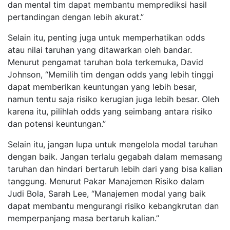
dan mental tim dapat membantu memprediksi hasil
pertandingan dengan lebih akurat.”
Selain itu, penting juga untuk memperhatikan odds
atau nilai taruhan yang ditawarkan oleh bandar.
Menurut pengamat taruhan bola terkemuka, David
Johnson, “Memilih tim dengan odds yang lebih tinggi
dapat memberikan keuntungan yang lebih besar,
namun tentu saja risiko kerugian juga lebih besar. Oleh
karena itu, pilihlah odds yang seimbang antara risiko
dan potensi keuntungan.”
Selain itu, jangan lupa untuk mengelola modal taruhan
dengan baik. Jangan terlalu gegabah dalam memasang
taruhan dan hindari bertaruh lebih dari yang bisa kalian
tanggung. Menurut Pakar Manajemen Risiko dalam
Judi Bola, Sarah Lee, “Manajemen modal yang baik
dapat membantu mengurangi risiko kebangkrutan dan
memperpanjang masa bertaruh kalian.”