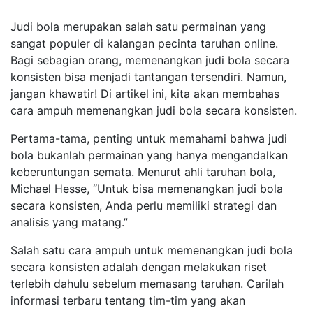
Judi bola merupakan salah satu permainan yang
sangat populer di kalangan pecinta taruhan online.
Bagi sebagian orang, memenangkan judi bola secara
konsisten bisa menjadi tantangan tersendiri. Namun,
jangan khawatir! Di artikel ini, kita akan membahas
cara ampuh memenangkan judi bola secara konsisten.
Pertama-tama, penting untuk memahami bahwa judi
bola bukanlah permainan yang hanya mengandalkan
keberuntungan semata. Menurut ahli taruhan bola,
Michael Hesse, “Untuk bisa memenangkan judi bola
secara konsisten, Anda perlu memiliki strategi dan
analisis yang matang.”
Salah satu cara ampuh untuk memenangkan judi bola
secara konsisten adalah dengan melakukan riset
terlebih dahulu sebelum memasang taruhan. Carilah
informasi terbaru tentang tim-tim yang akan