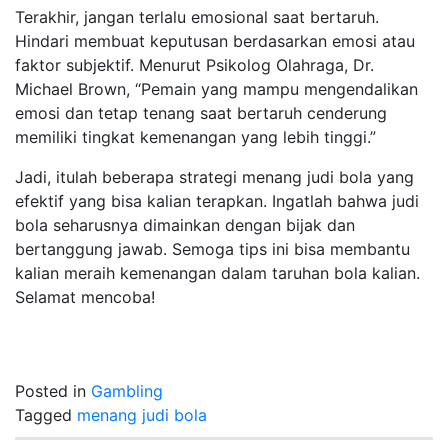
Terakhir, jangan terlalu emosional saat bertaruh.
Hindari membuat keputusan berdasarkan emosi atau
faktor subjektif. Menurut Psikolog Olahraga, Dr.
Michael Brown, “Pemain yang mampu mengendalikan
emosi dan tetap tenang saat bertaruh cenderung
memiliki tingkat kemenangan yang lebih tinggi.”
Jadi, itulah beberapa strategi menang judi bola yang
efektif yang bisa kalian terapkan. Ingatlah bahwa judi
bola seharusnya dimainkan dengan bijak dan
bertanggung jawab. Semoga tips ini bisa membantu
kalian meraih kemenangan dalam taruhan bola kalian.
Selamat mencoba!
Posted in
Gambling
Tagged
menang judi bola