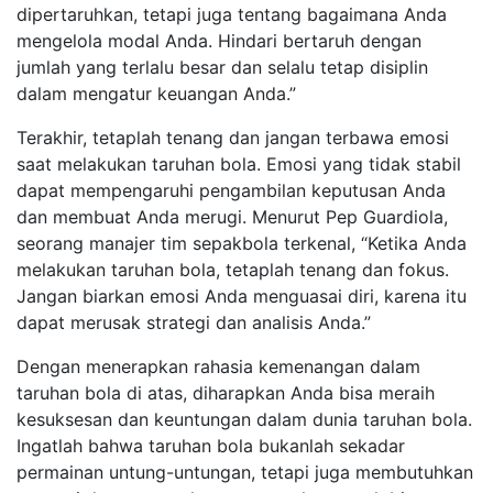
dipertaruhkan, tetapi juga tentang bagaimana Anda
mengelola modal Anda. Hindari bertaruh dengan
jumlah yang terlalu besar dan selalu tetap disiplin
dalam mengatur keuangan Anda.”
Terakhir, tetaplah tenang dan jangan terbawa emosi
saat melakukan taruhan bola. Emosi yang tidak stabil
dapat mempengaruhi pengambilan keputusan Anda
dan membuat Anda merugi. Menurut Pep Guardiola,
seorang manajer tim sepakbola terkenal, “Ketika Anda
melakukan taruhan bola, tetaplah tenang dan fokus.
Jangan biarkan emosi Anda menguasai diri, karena itu
dapat merusak strategi dan analisis Anda.”
Dengan menerapkan rahasia kemenangan dalam
taruhan bola di atas, diharapkan Anda bisa meraih
kesuksesan dan keuntungan dalam dunia taruhan bola.
Ingatlah bahwa taruhan bola bukanlah sekadar
permainan untung-untungan, tetapi juga membutuhkan