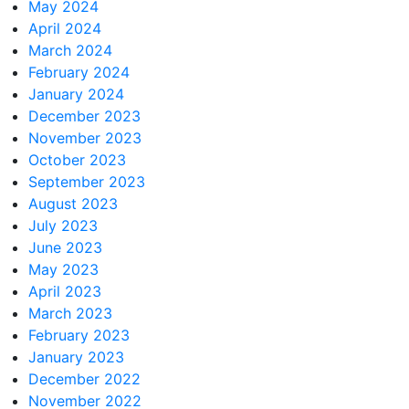
May 2024
April 2024
March 2024
February 2024
January 2024
December 2023
November 2023
October 2023
September 2023
August 2023
July 2023
June 2023
May 2023
April 2023
March 2023
February 2023
January 2023
December 2022
November 2022