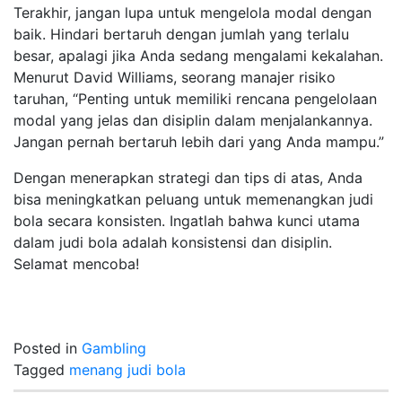
Terakhir, jangan lupa untuk mengelola modal dengan
baik. Hindari bertaruh dengan jumlah yang terlalu
besar, apalagi jika Anda sedang mengalami kekalahan.
Menurut David Williams, seorang manajer risiko
taruhan, “Penting untuk memiliki rencana pengelolaan
modal yang jelas dan disiplin dalam menjalankannya.
Jangan pernah bertaruh lebih dari yang Anda mampu.”
Dengan menerapkan strategi dan tips di atas, Anda
bisa meningkatkan peluang untuk memenangkan judi
bola secara konsisten. Ingatlah bahwa kunci utama
dalam judi bola adalah konsistensi dan disiplin.
Selamat mencoba!
Posted in
Gambling
Tagged
menang judi bola