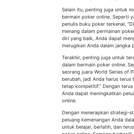
Selain itu, penting juga untuk me
bermain poker online. Seperti 
penulis buku poker terkenal, “Di
menang dalam permainan poker o
diri yang baik, Anda dapat men
merugikan Anda dalam jangka p
Terakhir, penting juga untuk t
dalam bermain poker online. S
seorang juara World Series of 
berubah, jadi Anda harus terus
tetap kompetitif.” Dengan ter
Anda dapat meningkatkan pelu
online.
Dengan menerapkan strategi-str
peluang kemenangan Anda dalam
untuk belajar, berlatih, dan t