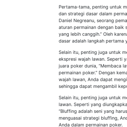
Pertama-tama, penting untuk m
dan strategi dasar dalam perma
Daniel Negreanu, seorang pema
aturan permainan dengan baik
yang lebih canggih.” Oleh karena
dasar adalah langkah pertama y
Selain itu, penting juga untu
ekspresi wajah lawan. Seperti 
juara poker dunia, “Membaca l
permainan poker.” Dengan kem
wajah lawan, Anda dapat mengi
sehingga dapat mengambil kepu
Selain itu, penting juga untuk 
lawan. Seperti yang diungkapka
“Bluffing adalah seni yang haru
menguasai strategi bluffing, 
Anda dalam permainan poker.