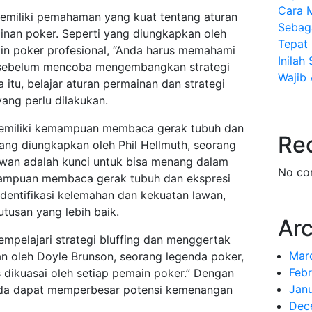
Cara 
emiliki pemahaman yang kuat tentang aturan
Sebaga
inan poker. Seperti yang diungkapkan oleh
Tepat
in poker profesional, “Anda harus memahami
Inilah
 sebelum mencoba mengembangkan strategi
Wajib
 itu, belajar aturan permainan dan strategi
ang perlu dilakukan.
k memiliki kemampuan membaca gerak tubuh dan
Re
yang diungkapkan oleh Phil Hellmuth, seorang
awan adalah kunci untuk bisa menang dalam
No co
ampuan membaca gerak tubuh dan ekspresi
dentifikasi kelemahan dan kekuatan lawan,
tusan yang lebih baik.
Ar
mempelajari strategi bluffing dan menggertak
Mar
n oleh Doyle Brunson, seorang legenda poker,
Feb
s dikuasai oleh setiap pemain poker.” Dengan
Jan
Anda dapat memperbesar potensi kemenangan
Dec