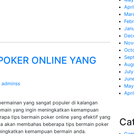
Apri
Mar
Feb
Jan
Dec
Nov
Oct
Sep
 POKER ONLINE YANG
Aug
Jul
Jun
y
adminss
May
Apri
 permainan yang sangat populer di kalangan
 pemain yang ingin meningkatkan kemampuan
rapa tips bermain poker online yang efektif yang
Ca
, kita akan membahas beberapa tips bermain poker
ningkatkan kemampuan bermain anda.
Gam