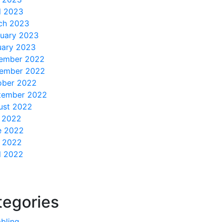
l 2023
ch 2023
ruary 2023
uary 2023
ember 2022
ember 2022
ober 2022
tember 2022
ust 2022
y 2022
e 2022
 2022
l 2022
tegories
bling