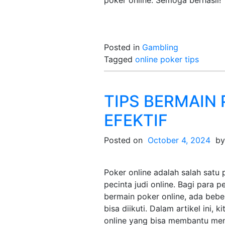
poker online. Semoga berhasil!
Posted in
Gambling
Tagged
online poker tips
TIPS BERMAIN
EFEKTIF
Posted on
October 4, 2024
b
Poker online adalah salah satu
pecinta judi online. Bagi para
bermain poker online, ada bebe
bisa diikuti. Dalam artikel ini
online yang bisa membantu me