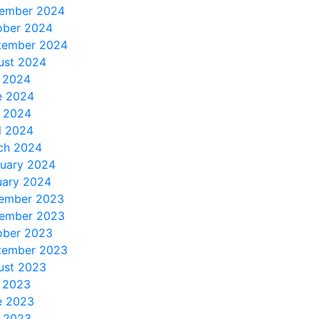
ember 2024
ober 2024
tember 2024
ust 2024
y 2024
e 2024
 2024
l 2024
ch 2024
ruary 2024
uary 2024
ember 2023
ember 2023
ober 2023
tember 2023
ust 2023
y 2023
e 2023
 2023