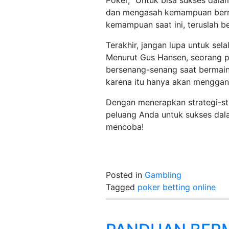
Poker, “Untuk bisa sukses dalam
dan mengasah kemampuan berm
kemampuan saat ini, teruslah b
Terakhir, jangan lupa untuk sel
Menurut Gus Hansen, seorang pe
bersenang-senang saat bermain 
karena itu hanya akan menggan
Dengan menerapkan strategi-str
peluang Anda untuk sukses dala
mencoba!
Posted in
Gambling
Tagged
poker betting online