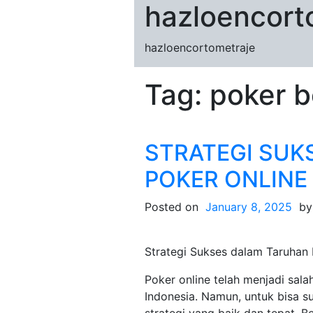
hazloencort
Skip to content
hazloencortometraje
Tag:
poker b
STRATEGI SUK
POKER ONLINE 
Posted on
January 8, 2025
b
Strategi Sukses dalam Taruhan 
Poker online telah menjadi sala
Indonesia. Namun, untuk bisa s