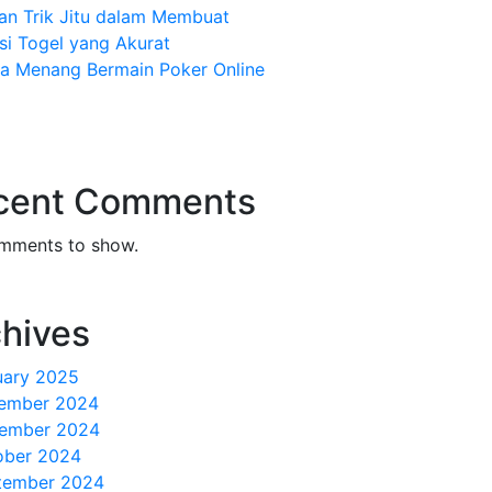
an Trik Jitu dalam Membuat
si Togel yang Akurat
ia Menang Bermain Poker Online
cent Comments
mments to show.
chives
uary 2025
ember 2024
ember 2024
ober 2024
tember 2024