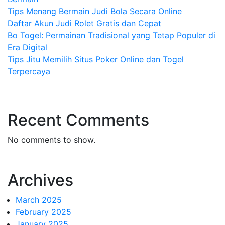
Tips Menang Bermain Judi Bola Secara Online
Daftar Akun Judi Rolet Gratis dan Cepat
Bo Togel: Permainan Tradisional yang Tetap Populer di
Era Digital
Tips Jitu Memilih Situs Poker Online dan Togel
Terpercaya
Recent Comments
No comments to show.
Archives
March 2025
February 2025
January 2025