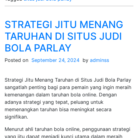
STRATEGI JITU MENANG
TARUHAN DI SITUS JUDI
BOLA PARLAY
Posted on
September 24, 2024
by
adminss
Strategi Jitu Menang Taruhan di Situs Judi Bola Parlay
sangatlah penting bagi para pemain yang ingin meraih
kemenangan dalam taruhan bola online. Dengan
adanya strategi yang tepat, peluang untuk
memenangkan taruhan bisa meningkat secara
signifikan.
Menurut ahli taruhan bola online, penggunaan strategi
yang jitu dapat menjadi kunci utama dalam meraih