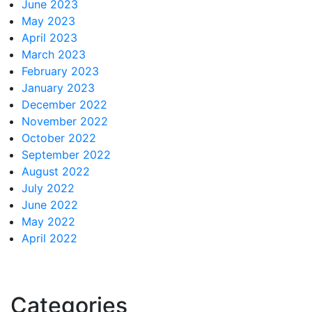
June 2023
May 2023
April 2023
March 2023
February 2023
January 2023
December 2022
November 2022
October 2022
September 2022
August 2022
July 2022
June 2022
May 2022
April 2022
Categories