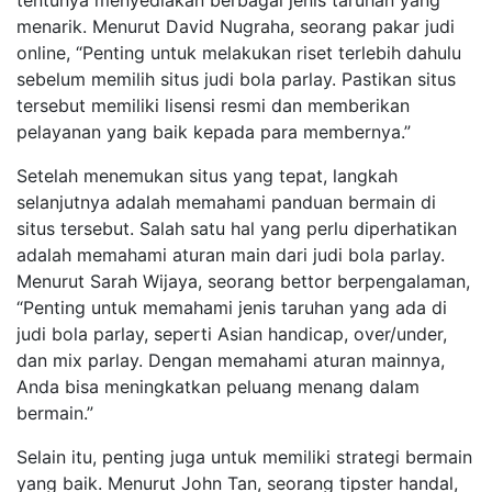
tentunya menyediakan berbagai jenis taruhan yang
menarik. Menurut David Nugraha, seorang pakar judi
online, “Penting untuk melakukan riset terlebih dahulu
sebelum memilih situs judi bola parlay. Pastikan situs
tersebut memiliki lisensi resmi dan memberikan
pelayanan yang baik kepada para membernya.”
Setelah menemukan situs yang tepat, langkah
selanjutnya adalah memahami panduan bermain di
situs tersebut. Salah satu hal yang perlu diperhatikan
adalah memahami aturan main dari judi bola parlay.
Menurut Sarah Wijaya, seorang bettor berpengalaman,
“Penting untuk memahami jenis taruhan yang ada di
judi bola parlay, seperti Asian handicap, over/under,
dan mix parlay. Dengan memahami aturan mainnya,
Anda bisa meningkatkan peluang menang dalam
bermain.”
Selain itu, penting juga untuk memiliki strategi bermain
yang baik. Menurut John Tan, seorang tipster handal,