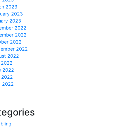
ch 2023
ruary 2023
uary 2023
ember 2022
ember 2022
ober 2022
tember 2022
ust 2022
y 2022
e 2022
 2022
l 2022
tegories
bling