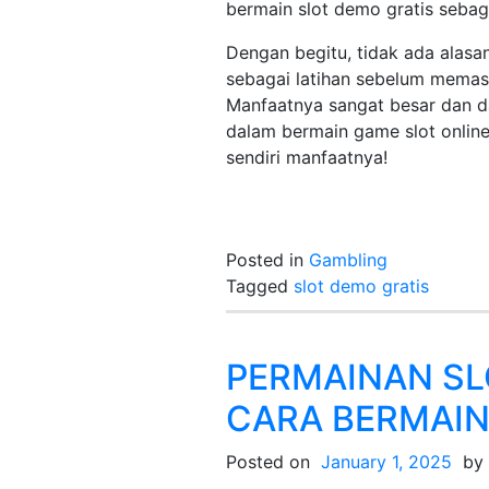
bermain slot demo gratis sebaga
Dengan begitu, tidak ada alasa
sebagai latihan sebelum mema
Manfaatnya sangat besar dan d
dalam bermain game slot online
sendiri manfaatnya!
Posted in
Gambling
Tagged
slot demo gratis
PERMAINAN SL
CARA BERMAI
Posted on
January 1, 2025
by