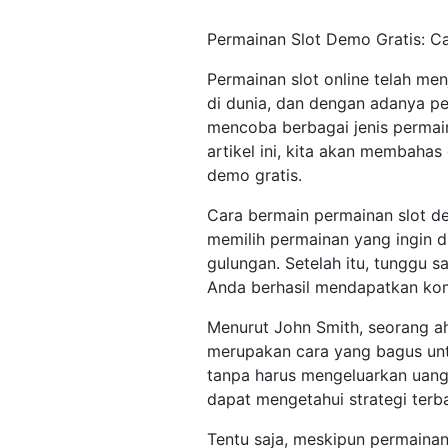
Permainan Slot Demo Gratis: C
Permainan slot online telah men
di dunia, dan dengan adanya pe
mencoba berbagai jenis permai
artikel ini, kita akan membaha
demo gratis.
Cara bermain permainan slot d
memilih permainan yang ingin d
gulungan. Setelah itu, tunggu 
Anda berhasil mendapatkan ko
Menurut John Smith, seorang ahl
merupakan cara yang bagus unt
tanpa harus mengeluarkan uan
dapat mengetahui strategi terb
Tentu saja, meskipun permaina