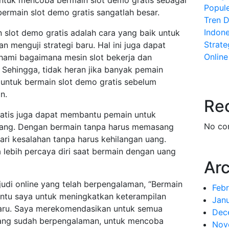
ntuk mencoba bermain slot demo gratis sebagai
Popule
 bermain slot demo gratis sangatlah besar.
Tren D
Indone
in slot demo gratis adalah cara yang baik untuk
Strat
n menguji strategi baru. Hal ini juga dapat
Online
mi bagaimana mesin slot bekerja dan
Sehingga, tidak heran jika banyak pemain
untuk bermain slot demo gratis sebelum
n.
Re
gratis juga dapat membantu pemain untuk
No co
 uang. Dengan bermain tanpa harus memasang
ari kesalahan tanpa harus kehilangan uang.
lebih percaya diri saat bermain dengan uang
Ar
udi online yang telah berpengalaman, “Bermain
Feb
ntu saya untuk meningkatkan keterampilan
Jan
baru. Saya merekomendasikan untuk semua
Dec
ang sudah berpengalaman, untuk mencoba
Nov