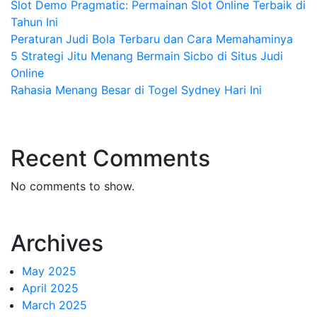
Slot Demo Pragmatic: Permainan Slot Online Terbaik di
Tahun Ini
Peraturan Judi Bola Terbaru dan Cara Memahaminya
5 Strategi Jitu Menang Bermain Sicbo di Situs Judi
Online
Rahasia Menang Besar di Togel Sydney Hari Ini
Recent Comments
No comments to show.
Archives
May 2025
April 2025
March 2025