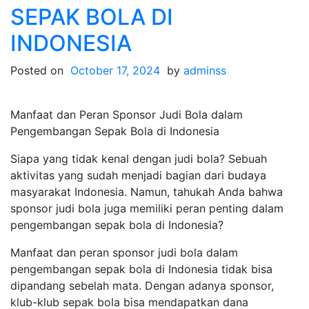
SEPAK BOLA DI
INDONESIA
Posted on
October 17, 2024
by
adminss
Manfaat dan Peran Sponsor Judi Bola dalam
Pengembangan Sepak Bola di Indonesia
Siapa yang tidak kenal dengan judi bola? Sebuah
aktivitas yang sudah menjadi bagian dari budaya
masyarakat Indonesia. Namun, tahukah Anda bahwa
sponsor judi bola juga memiliki peran penting dalam
pengembangan sepak bola di Indonesia?
Manfaat dan peran sponsor judi bola dalam
pengembangan sepak bola di Indonesia tidak bisa
dipandang sebelah mata. Dengan adanya sponsor,
klub-klub sepak bola bisa mendapatkan dana