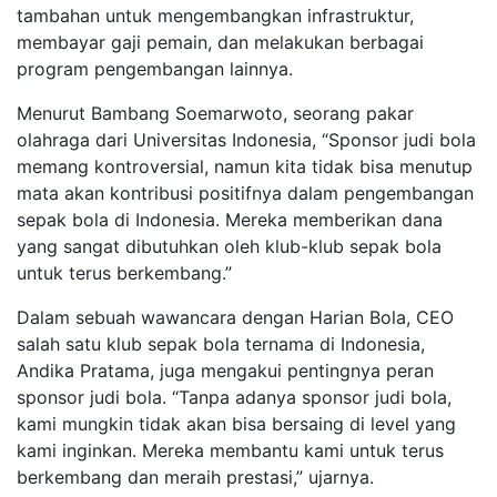
tambahan untuk mengembangkan infrastruktur,
membayar gaji pemain, dan melakukan berbagai
program pengembangan lainnya.
Menurut Bambang Soemarwoto, seorang pakar
olahraga dari Universitas Indonesia, “Sponsor judi bola
memang kontroversial, namun kita tidak bisa menutup
mata akan kontribusi positifnya dalam pengembangan
sepak bola di Indonesia. Mereka memberikan dana
yang sangat dibutuhkan oleh klub-klub sepak bola
untuk terus berkembang.”
Dalam sebuah wawancara dengan Harian Bola, CEO
salah satu klub sepak bola ternama di Indonesia,
Andika Pratama, juga mengakui pentingnya peran
sponsor judi bola. “Tanpa adanya sponsor judi bola,
kami mungkin tidak akan bisa bersaing di level yang
kami inginkan. Mereka membantu kami untuk terus
berkembang dan meraih prestasi,” ujarnya.