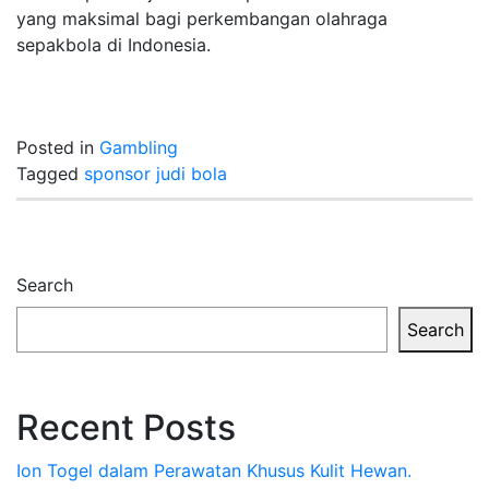
yang maksimal bagi perkembangan olahraga
sepakbola di Indonesia.
Posted in
Gambling
Tagged
sponsor judi bola
Search
Search
Recent Posts
Ion Togel dalam Perawatan Khusus Kulit Hewan.