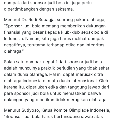
dampak dari sponsor judi bola ini juga perlu
dipertimbangkan dengan seksama.
Menurut Dr. Rudi Subagja, seorang pakar olahraga,
“Sponsor judi bola memang memberikan dukungan
finansial yang besar kepada klub-klub sepak bola di
Indonesia. Namun, kita juga harus melihat dampak
negatifnya, terutama terhadap etika dan integritas
olahraga.”
Salah satu dampak negatif dari sponsor judi bola
adalah munculnya praktik perjudian yang tidak sehat
dalam dunia olahraga. Hal ini dapat merusak citra
olahraga Indonesia di mata dunia internasional. Oleh
karena itu, diperlukan etika dan tanggung jawab dari
para sponsor judi bola untuk memastikan bahwa
dukungan yang diberikan tidak merugikan olahraga.
Menurut Sutiyoso, Ketua Komite Olimpiade Indonesia,
“Sponsor judi bola harus bertanggung jawab atas