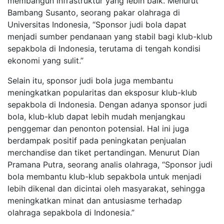
membangun infrastruktur yang lebih baik. Menurut
Bambang Susanto, seorang pakar olahraga di
Universitas Indonesia, “Sponsor judi bola dapat
menjadi sumber pendanaan yang stabil bagi klub-klub
sepakbola di Indonesia, terutama di tengah kondisi
ekonomi yang sulit.”
Selain itu, sponsor judi bola juga membantu
meningkatkan popularitas dan eksposur klub-klub
sepakbola di Indonesia. Dengan adanya sponsor judi
bola, klub-klub dapat lebih mudah menjangkau
penggemar dan penonton potensial. Hal ini juga
berdampak positif pada peningkatan penjualan
merchandise dan tiket pertandingan. Menurut Dian
Pramana Putra, seorang analis olahraga, “Sponsor judi
bola membantu klub-klub sepakbola untuk menjadi
lebih dikenal dan dicintai oleh masyarakat, sehingga
meningkatkan minat dan antusiasme terhadap
olahraga sepakbola di Indonesia.”