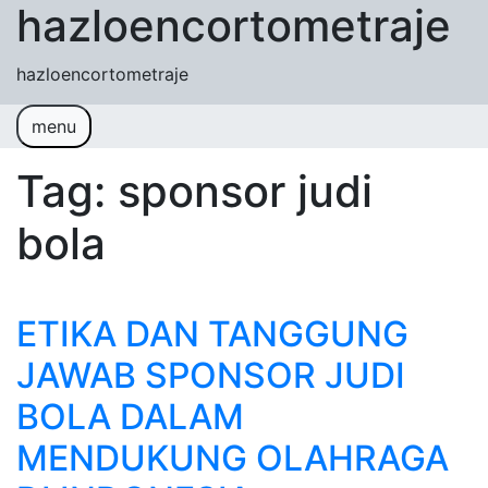
hazloencortometraje
Skip to content
hazloencortometraje
menu
Tag:
sponsor judi
bola
ETIKA DAN TANGGUNG
JAWAB SPONSOR JUDI
BOLA DALAM
MENDUKUNG OLAHRAGA