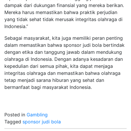
dampak dari dukungan finansial yang mereka berikan.
Mereka harus memastikan bahwa praktik perjudian
yang tidak sehat tidak merusak integritas olahraga di
Indonesia.”
Sebagai masyarakat, kita juga memiliki peran penting
dalam memastikan bahwa sponsor judi bola bertindak
dengan etika dan tanggung jawab dalam mendukung
olahraga di Indonesia. Dengan adanya kesadaran dan
kepedulian dari semua pihak, kita dapat menjaga
integritas olahraga dan memastikan bahwa olahraga
tetap menjadi sarana hiburan yang sehat dan
bermanfaat bagi masyarakat Indonesia.
Posted in
Gambling
Tagged
sponsor judi bola