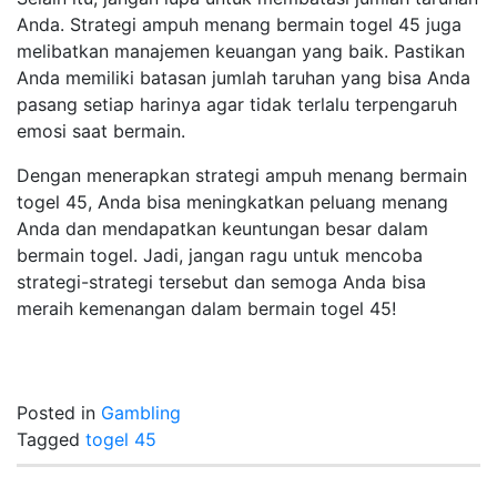
Anda. Strategi ampuh menang bermain togel 45 juga
melibatkan manajemen keuangan yang baik. Pastikan
Anda memiliki batasan jumlah taruhan yang bisa Anda
pasang setiap harinya agar tidak terlalu terpengaruh
emosi saat bermain.
Dengan menerapkan strategi ampuh menang bermain
togel 45, Anda bisa meningkatkan peluang menang
Anda dan mendapatkan keuntungan besar dalam
bermain togel. Jadi, jangan ragu untuk mencoba
strategi-strategi tersebut dan semoga Anda bisa
meraih kemenangan dalam bermain togel 45!
Posted in
Gambling
Tagged
togel 45