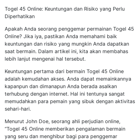
Togel 45 Online: Keuntungan dan Risiko yang Perlu
Diperhatikan
Apakah Anda seorang penggemar permainan Togel 45
Online? Jika iya, pastikan Anda memahami baik
keuntungan dan risiko yang mungkin Anda dapatkan
saat bermain. Dalam artikel ini, kita akan membahas
lebih lanjut mengenai hal tersebut.
Keuntungan pertama dari bermain Togel 45 Online
adalah kemudahan akses. Anda dapat memainkannya
kapanpun dan dimanapun Anda berada asalkan
terhubung dengan internet. Hal ini tentunya sangat
memudahkan para pemain yang sibuk dengan aktivitas
sehari-hari.
Menurut John Doe, seorang ahli perjudian online,
“Togel 45 Online memberikan pengalaman bermain
yang seru dan menghibur bagi para penggemar