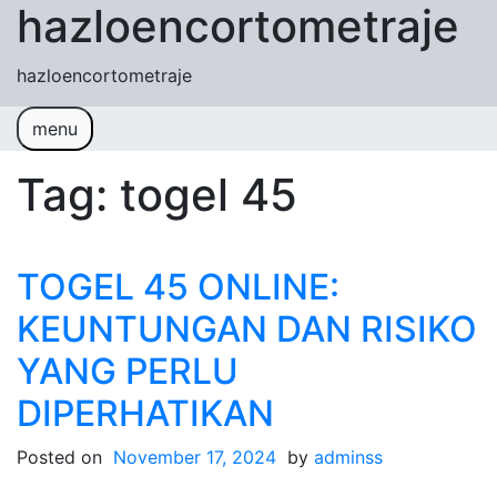
hazloencortometraje
Skip to content
hazloencortometraje
menu
Tag:
togel 45
TOGEL 45 ONLINE:
KEUNTUNGAN DAN RISIKO
YANG PERLU
DIPERHATIKAN
Posted on
November 17, 2024
by
adminss