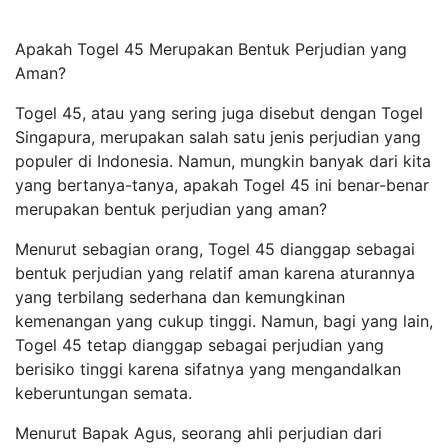
Apakah Togel 45 Merupakan Bentuk Perjudian yang
Aman?
Togel 45, atau yang sering juga disebut dengan Togel
Singapura, merupakan salah satu jenis perjudian yang
populer di Indonesia. Namun, mungkin banyak dari kita
yang bertanya-tanya, apakah Togel 45 ini benar-benar
merupakan bentuk perjudian yang aman?
Menurut sebagian orang, Togel 45 dianggap sebagai
bentuk perjudian yang relatif aman karena aturannya
yang terbilang sederhana dan kemungkinan
kemenangan yang cukup tinggi. Namun, bagi yang lain,
Togel 45 tetap dianggap sebagai perjudian yang
berisiko tinggi karena sifatnya yang mengandalkan
keberuntungan semata.
Menurut Bapak Agus, seorang ahli perjudian dari