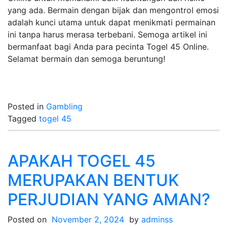
yang ada. Bermain dengan bijak dan mengontrol emosi
adalah kunci utama untuk dapat menikmati permainan
ini tanpa harus merasa terbebani. Semoga artikel ini
bermanfaat bagi Anda para pecinta Togel 45 Online.
Selamat bermain dan semoga beruntung!
Posted in
Gambling
Tagged
togel 45
APAKAH TOGEL 45
MERUPAKAN BENTUK
PERJUDIAN YANG AMAN?
Posted on
November 2, 2024
by
adminss