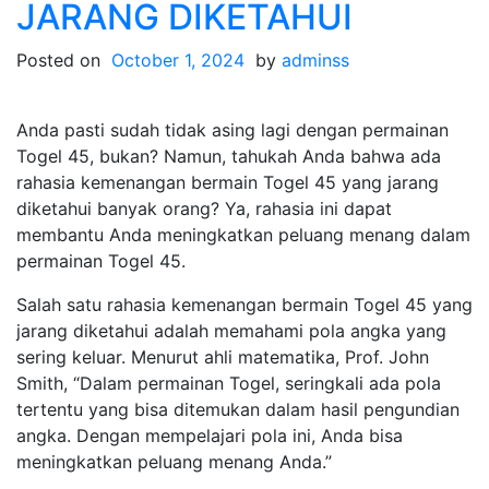
JARANG DIKETAHUI
Posted on
October 1, 2024
by
adminss
Anda pasti sudah tidak asing lagi dengan permainan
Togel 45, bukan? Namun, tahukah Anda bahwa ada
rahasia kemenangan bermain Togel 45 yang jarang
diketahui banyak orang? Ya, rahasia ini dapat
membantu Anda meningkatkan peluang menang dalam
permainan Togel 45.
Salah satu rahasia kemenangan bermain Togel 45 yang
jarang diketahui adalah memahami pola angka yang
sering keluar. Menurut ahli matematika, Prof. John
Smith, “Dalam permainan Togel, seringkali ada pola
tertentu yang bisa ditemukan dalam hasil pengundian
angka. Dengan mempelajari pola ini, Anda bisa
meningkatkan peluang menang Anda.”