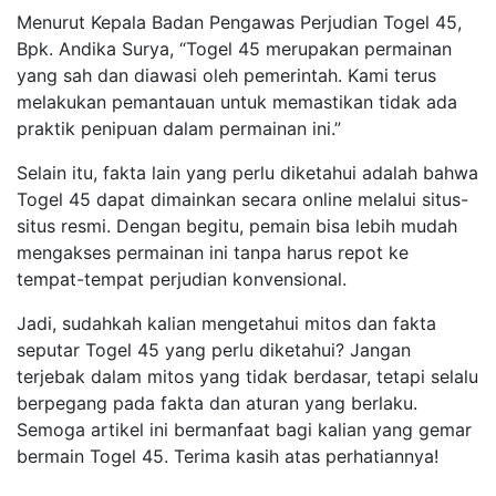
Menurut Kepala Badan Pengawas Perjudian Togel 45,
Bpk. Andika Surya, “Togel 45 merupakan permainan
yang sah dan diawasi oleh pemerintah. Kami terus
melakukan pemantauan untuk memastikan tidak ada
praktik penipuan dalam permainan ini.”
Selain itu, fakta lain yang perlu diketahui adalah bahwa
Togel 45 dapat dimainkan secara online melalui situs-
situs resmi. Dengan begitu, pemain bisa lebih mudah
mengakses permainan ini tanpa harus repot ke
tempat-tempat perjudian konvensional.
Jadi, sudahkah kalian mengetahui mitos dan fakta
seputar Togel 45 yang perlu diketahui? Jangan
terjebak dalam mitos yang tidak berdasar, tetapi selalu
berpegang pada fakta dan aturan yang berlaku.
Semoga artikel ini bermanfaat bagi kalian yang gemar
bermain Togel 45. Terima kasih atas perhatiannya!