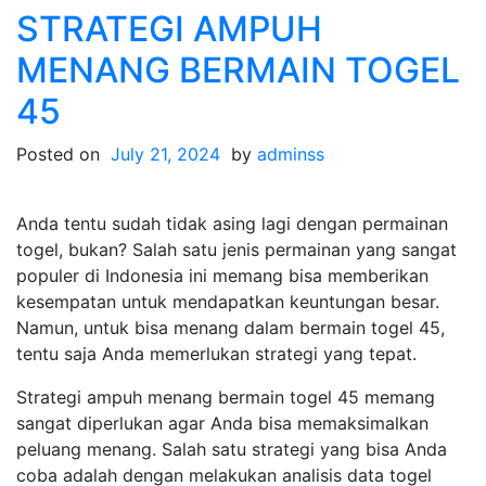
STRATEGI AMPUH
MENANG BERMAIN TOGEL
45
Posted on
July 21, 2024
by
adminss
Anda tentu sudah tidak asing lagi dengan permainan
togel, bukan? Salah satu jenis permainan yang sangat
populer di Indonesia ini memang bisa memberikan
kesempatan untuk mendapatkan keuntungan besar.
Namun, untuk bisa menang dalam bermain togel 45,
tentu saja Anda memerlukan strategi yang tepat.
Strategi ampuh menang bermain togel 45 memang
sangat diperlukan agar Anda bisa memaksimalkan
peluang menang. Salah satu strategi yang bisa Anda
coba adalah dengan melakukan analisis data togel