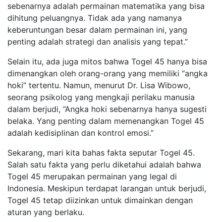
sebenarnya adalah permainan matematika yang bisa
dihitung peluangnya. Tidak ada yang namanya
keberuntungan besar dalam permainan ini, yang
penting adalah strategi dan analisis yang tepat.”
Selain itu, ada juga mitos bahwa Togel 45 hanya bisa
dimenangkan oleh orang-orang yang memiliki “angka
hoki” tertentu. Namun, menurut Dr. Lisa Wibowo,
seorang psikolog yang mengkaji perilaku manusia
dalam berjudi, “Angka hoki sebenarnya hanya sugesti
belaka. Yang penting dalam memenangkan Togel 45
adalah kedisiplinan dan kontrol emosi.”
Sekarang, mari kita bahas fakta seputar Togel 45.
Salah satu fakta yang perlu diketahui adalah bahwa
Togel 45 merupakan permainan yang legal di
Indonesia. Meskipun terdapat larangan untuk berjudi,
Togel 45 tetap diizinkan untuk dimainkan dengan
aturan yang berlaku.