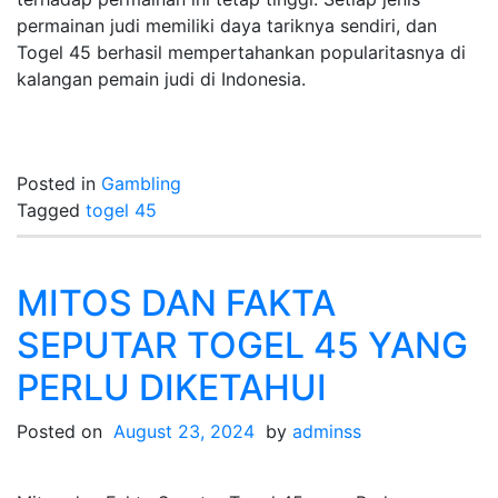
permainan judi memiliki daya tariknya sendiri, dan
Togel 45 berhasil mempertahankan popularitasnya di
kalangan pemain judi di Indonesia.
Posted in
Gambling
Tagged
togel 45
MITOS DAN FAKTA
SEPUTAR TOGEL 45 YANG
PERLU DIKETAHUI
Posted on
August 23, 2024
by
adminss