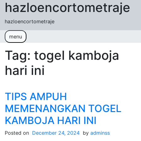
hazloencortometraje
Skip to content
hazloencortometraje
menu
Tag:
togel kamboja
hari ini
TIPS AMPUH
MEMENANGKAN TOGEL
KAMBOJA HARI INI
Posted on
December 24, 2024
by
adminss