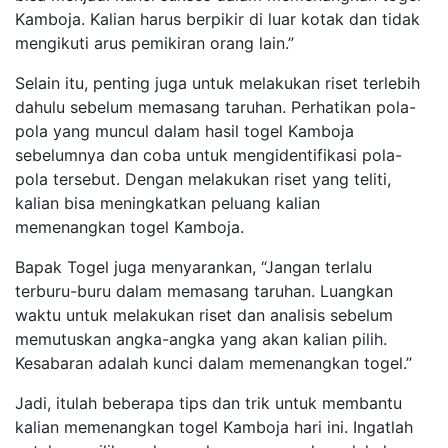
Kamboja. Kalian harus berpikir di luar kotak dan tidak
mengikuti arus pemikiran orang lain.”
Selain itu, penting juga untuk melakukan riset terlebih
dahulu sebelum memasang taruhan. Perhatikan pola-
pola yang muncul dalam hasil togel Kamboja
sebelumnya dan coba untuk mengidentifikasi pola-
pola tersebut. Dengan melakukan riset yang teliti,
kalian bisa meningkatkan peluang kalian
memenangkan togel Kamboja.
Bapak Togel juga menyarankan, “Jangan terlalu
terburu-buru dalam memasang taruhan. Luangkan
waktu untuk melakukan riset dan analisis sebelum
memutuskan angka-angka yang akan kalian pilih.
Kesabaran adalah kunci dalam memenangkan togel.”
Jadi, itulah beberapa tips dan trik untuk membantu
kalian memenangkan togel Kamboja hari ini. Ingatlah