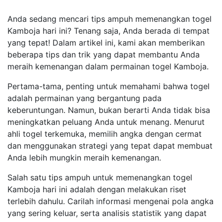
Anda sedang mencari tips ampuh memenangkan togel
Kamboja hari ini? Tenang saja, Anda berada di tempat
yang tepat! Dalam artikel ini, kami akan memberikan
beberapa tips dan trik yang dapat membantu Anda
meraih kemenangan dalam permainan togel Kamboja.
Pertama-tama, penting untuk memahami bahwa togel
adalah permainan yang bergantung pada
keberuntungan. Namun, bukan berarti Anda tidak bisa
meningkatkan peluang Anda untuk menang. Menurut
ahli togel terkemuka, memilih angka dengan cermat
dan menggunakan strategi yang tepat dapat membuat
Anda lebih mungkin meraih kemenangan.
Salah satu tips ampuh untuk memenangkan togel
Kamboja hari ini adalah dengan melakukan riset
terlebih dahulu. Carilah informasi mengenai pola angka
yang sering keluar, serta analisis statistik yang dapat