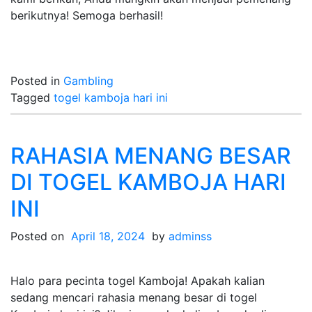
berikutnya! Semoga berhasil!
Posted in
Gambling
Tagged
togel kamboja hari ini
RAHASIA MENANG BESAR
DI TOGEL KAMBOJA HARI
INI
Posted on
April 18, 2024
by
adminss
Halo para pecinta togel Kamboja! Apakah kalian
sedang mencari rahasia menang besar di togel