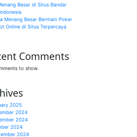
enang Besar di Situs Bandar
Indonesia
ia Menang Besar Bermain Poker
ot Online di Situs Terpercaya
cent Comments
mments to show.
hives
uary 2025
ember 2024
ember 2024
ober 2024
tember 2024