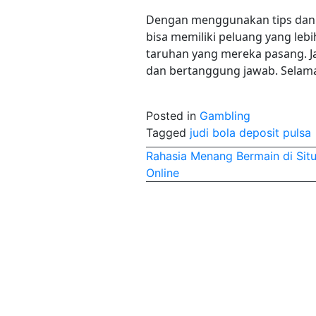
Dengan menggunakan tips dan tr
bisa memiliki peluang yang leb
taruhan yang mereka pasang. J
dan bertanggung jawab. Selam
Posted in
Gambling
Tagged
judi bola deposit pulsa
Post
Rahasia Menang Bermain di Sit
Online
navigation