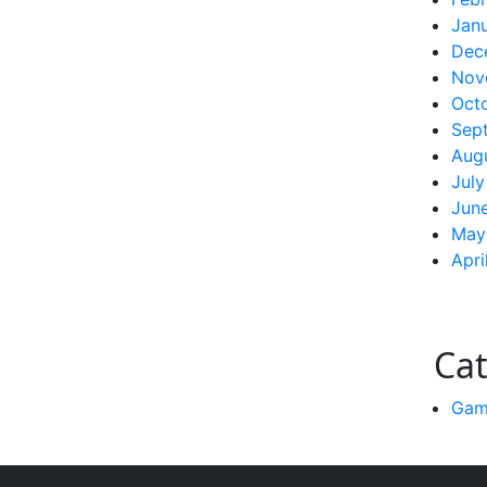
Jan
Dec
Nov
Oct
Sep
Aug
Jul
Jun
May
Apri
Cat
Gam