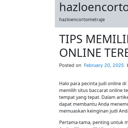
hazloencort
Skip to content
hazloencortometraje
TIPS MEMILI
ONLINE TER
Posted on
February 20, 2025
Halo para pecinta judi online di
memilih situs baccarat online t
tempat yang tepat. Dalam artik
dapat membantu Anda menemuka
memuaskan keinginan judi And
Pertama-tama, penting untuk m