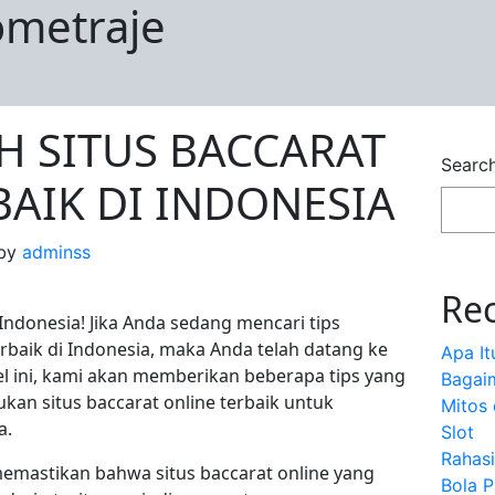
ometraje
H SITUS BACCARAT
Searc
BAIK DI INDONESIA
by
adminss
Rec
 Indonesia! Jika Anda sedang mencari tips
erbaik di Indonesia, maka Anda telah datang ke
Apa It
el ini, kami akan memberikan beberapa tips yang
Bagai
n situs baccarat online terbaik untuk
Mitos 
a.
Slot
Rahasi
emastikan bahwa situs baccarat online yang
Bola P