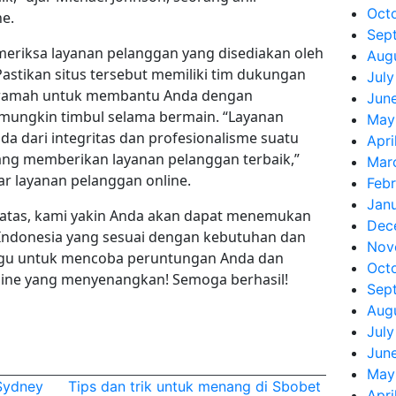
Oct
ne.
Sep
meriksa layanan pelanggan yang disediakan oleh
Aug
 Pastikan situs tersebut memiliki tim dukungan
Jul
n ramah untuk membantu Anda dengan
Jun
mungkin timbul selama bermain. “Layanan
May
da dari integritas dan profesionalisme suatu
Apri
us yang memberikan layanan pelanggan terbaik,”
Mar
r layanan pelanggan online.
Feb
Jan
 atas, kami yakin Anda akan dapat menemukan
Dec
di Indonesia yang sesuai dengan kebutuhan dan
Nov
 ragu untuk mencoba peruntungan Anda dan
Oct
line yang menyenangkan! Semoga berhasil!
Sep
Aug
Jul
Jun
May
 Sydney
Tips dan trik untuk menang di Sbobet
Apri