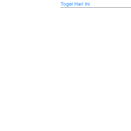
Togel Hari Ini
navigation