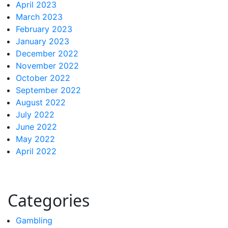
April 2023
March 2023
February 2023
January 2023
December 2022
November 2022
October 2022
September 2022
August 2022
July 2022
June 2022
May 2022
April 2022
Categories
Gambling