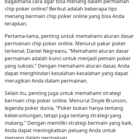
bagaimana cara agar bisa menang dalam permainan
chip poker online? Berikut adalah beberapa tips
menang bermain chip poker online yang bisa Anda
terapkan.
Pertama-tama, penting untuk memahami aturan dasar
permainan chip poker online. Menurut pakar poker
terkenal, Daniel Negreanu, “Memahami aturan dasar
permainan adalah kunci untuk menjadi pemain poker
yang sukses.” Dengan memahami aturan dasar, Anda
dapat menghindari kesalahan-kesalahan yang dapat
merugikan Anda dalam permainan.
Selain itu, penting juga untuk memahami strategi
bermain chip poker online. Menurut Doyle Brunson,
legenda poker dunia, “Poker bukan hanya tentang
keberuntungan, tetapi juga tentang strategi yang
matang.” Dengan memiliki strategi bermain yang baik,
Anda dapat meningkatkan peluang Anda untuk
menang dalam permainan.