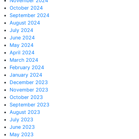
November 2024
October 2024
September 2024
August 2024
July 2024
June 2024
May 2024
April 2024
March 2024
February 2024
January 2024
December 2023
November 2023
October 2023
September 2023
August 2023
July 2023
June 2023
May 2023