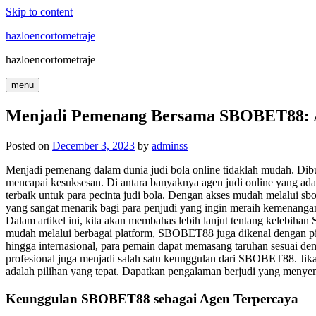
Skip to content
hazloencortometraje
hazloencortometraje
menu
Menjadi Pemenang Bersama SBOBET88: Ag
Posted on
December 3, 2023
by
adminss
Menjadi pemenang dalam dunia judi bola online tidaklah mudah. Dib
mencapai kesuksesan. Di antara banyaknya agen judi online yang a
terbaik untuk para pecinta judi bola. Dengan akses mudah melalui sb
yang sangat menarik bagi para penjudi yang ingin meraih kemenanga
Dalam artikel ini, kita akan membahas lebih lanjut tentang kelebih
mudah melalui berbagai platform, SBOBET88 juga dikenal dengan pil
hingga internasional, para pemain dapat memasang taruhan sesuai de
profesional juga menjadi salah satu keunggulan dari SBOBET88. Jik
adalah pilihan yang tepat. Dapatkan pengalaman berjudi yang me
Keunggulan SBOBET88 sebagai Agen Terpercaya