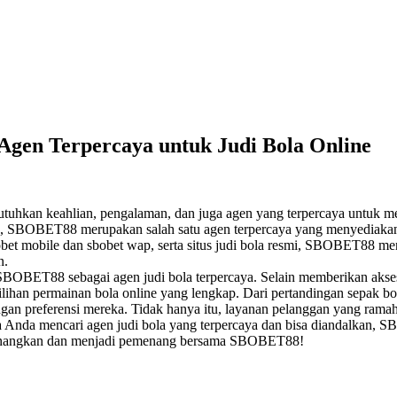
en Terpercaya untuk Judi Bola Online
utuhkan keahlian, pengalaman, dan juga agen yang terpercaya untuk 
da, SBOBET88 merupakan salah satu agen terpercaya yang menyediaka
obet mobile dan sbobet wap, serta situs judi bola resmi, SBOBET88 me
n.
an SBOBET88 sebagai agen judi bola terpercaya. Selain memberikan aks
ihan permainan bola online yang lengkap. Dari pertandingan sepak bol
ngan preferensi mereka. Tidak hanya itu, layanan pelanggan yang rama
a Anda mencari agen judi bola yang terpercaya dan bisa diandalkan,
nyenangkan dan menjadi pemenang bersama SBOBET88!