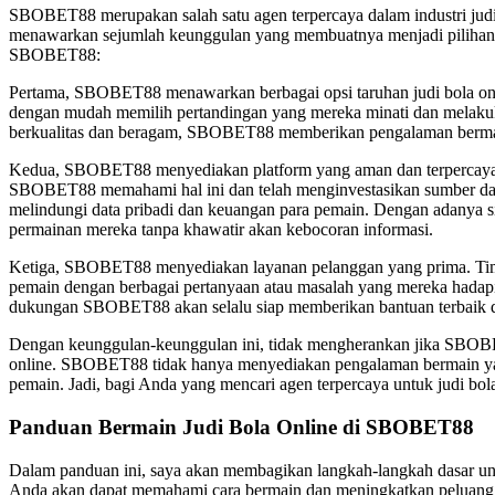
SBOBET88 merupakan salah satu agen terpercaya dalam industri judi
menawarkan sejumlah keunggulan yang membuatnya menjadi pilihan u
SBOBET88:
Pertama, SBOBET88 menawarkan berbagai opsi taruhan judi bola online
dengan mudah memilih pertandingan yang mereka minati dan melakuk
berkualitas dan beragam, SBOBET88 memberikan pengalaman berma
Kedua, SBOBET88 menyediakan platform yang aman dan terpercaya. 
SBOBET88 memahami hal ini dan telah menginvestasikan sumber day
melindungi data pribadi dan keuangan para pemain. Dengan adanya s
permainan mereka tanpa khawatir akan kebocoran informasi.
Ketiga, SBOBET88 menyediakan layanan pelanggan yang prima. Tim 
pemain dengan berbagai pertanyaan atau masalah yang mereka hadap
dukungan SBOBET88 akan selalu siap memberikan bantuan terbaik d
Dengan keunggulan-keunggulan ini, tidak mengherankan jika SBOBET
online. SBOBET88 tidak hanya menyediakan pengalaman bermain ya
pemain. Jadi, bagi Anda yang mencari agen terpercaya untuk judi bo
Panduan Bermain Judi Bola Online di SBOBET88
Dalam panduan ini, saya akan membagikan langkah-langkah dasar un
Anda akan dapat memahami cara bermain dan meningkatkan peluan