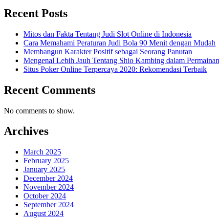
Recent Posts
Mitos dan Fakta Tentang Judi Slot Online di Indonesia
Cara Memahami Peraturan Judi Bola 90 Menit dengan Mudah
Membangun Karakter Positif sebagai Seorang Panutan
Mengenal Lebih Jauh Tentang Shio Kambing dalam Permainan
Situs Poker Online Terpercaya 2020: Rekomendasi Terbaik
Recent Comments
No comments to show.
Archives
March 2025
February 2025
January 2025
December 2024
November 2024
October 2024
September 2024
August 2024