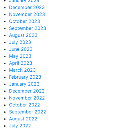
January 2024
December 2023
November 2023
October 2023
September 2023
August 2023
July 2023
June 2023
May 2023
April 2023
March 2023
February 2023
January 2023
December 2022
November 2022
October 2022
September 2022
August 2022
July 2022