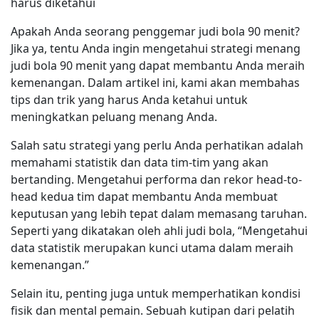
harus diketahui
Apakah Anda seorang penggemar judi bola 90 menit?
Jika ya, tentu Anda ingin mengetahui strategi menang
judi bola 90 menit yang dapat membantu Anda meraih
kemenangan. Dalam artikel ini, kami akan membahas
tips dan trik yang harus Anda ketahui untuk
meningkatkan peluang menang Anda.
Salah satu strategi yang perlu Anda perhatikan adalah
memahami statistik dan data tim-tim yang akan
bertanding. Mengetahui performa dan rekor head-to-
head kedua tim dapat membantu Anda membuat
keputusan yang lebih tepat dalam memasang taruhan.
Seperti yang dikatakan oleh ahli judi bola, “Mengetahui
data statistik merupakan kunci utama dalam meraih
kemenangan.”
Selain itu, penting juga untuk memperhatikan kondisi
fisik dan mental pemain. Sebuah kutipan dari pelatih