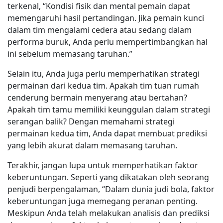
terkenal, “Kondisi fisik dan mental pemain dapat
memengaruhi hasil pertandingan. Jika pemain kunci
dalam tim mengalami cedera atau sedang dalam
performa buruk, Anda perlu mempertimbangkan hal
ini sebelum memasang taruhan.”
Selain itu, Anda juga perlu memperhatikan strategi
permainan dari kedua tim. Apakah tim tuan rumah
cenderung bermain menyerang atau bertahan?
Apakah tim tamu memiliki keunggulan dalam strategi
serangan balik? Dengan memahami strategi
permainan kedua tim, Anda dapat membuat prediksi
yang lebih akurat dalam memasang taruhan.
Terakhir, jangan lupa untuk memperhatikan faktor
keberuntungan. Seperti yang dikatakan oleh seorang
penjudi berpengalaman, “Dalam dunia judi bola, faktor
keberuntungan juga memegang peranan penting.
Meskipun Anda telah melakukan analisis dan prediksi