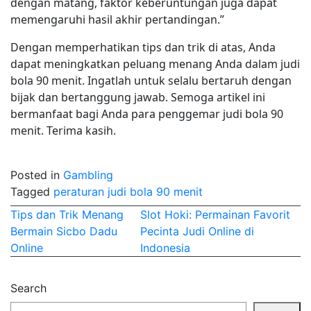
dengan matang, faktor keberuntungan juga dapat
memengaruhi hasil akhir pertandingan.”
Dengan memperhatikan tips dan trik di atas, Anda
dapat meningkatkan peluang menang Anda dalam judi
bola 90 menit. Ingatlah untuk selalu bertaruh dengan
bijak dan bertanggung jawab. Semoga artikel ini
bermanfaat bagi Anda para penggemar judi bola 90
menit. Terima kasih.
Posted in
Gambling
Tagged
peraturan judi bola 90 menit
Post
Tips dan Trik Menang
Slot Hoki: Permainan Favorit
Bermain Sicbo Dadu
Pecinta Judi Online di
navigation
Online
Indonesia
Search