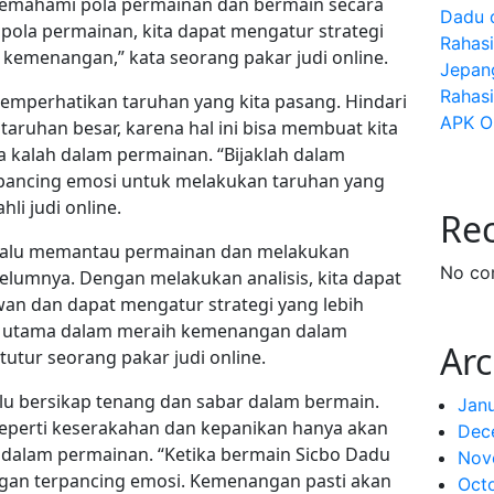
h memahami pola permainan dan bermain secara
Dadu d
ola permainan, kita dapat mengatur strategi
Rahas
kemenangan,” kata seorang pakar judi online.
Jepan
Rahas
 memperhatikan taruhan yang kita pasang. Hindari
APK On
taruhan besar, karena hal ini bisa membuat kita
a kalah dalam permainan. “Bijaklah dalam
pancing emosi untuk melakukan taruhan yang
hli judi online.
Re
 selalu memantau permainan dan melakukan
No co
ebelumnya. Dengan melakukan analisis, kita dapat
an dan dapat mengatur strategi yang lebih
ci utama dalam meraih kemenangan dalam
Arc
utur seorang pakar judi online.
lalu bersikap tenang dan sabar dalam bermain.
Jan
seperti keserakahan dan kepanikan hanya akan
Dec
s dalam permainan. “Ketika bermain Sicbo Dadu
Nov
angan terpancing emosi. Kemenangan pasti akan
Oct