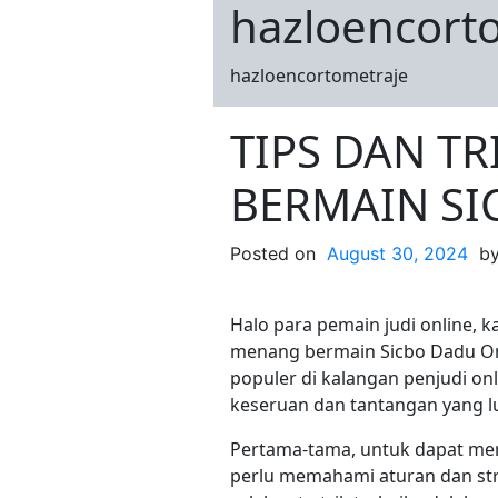
hazloencort
Skip to content
hazloencortometraje
TIPS DAN T
BERMAIN SI
Posted on
August 30, 2024
b
Halo para pemain judi online, k
menang bermain Sicbo Dadu On
populer di kalangan penjudi on
keseruan dan tantangan yang lu
Pertama-tama, untuk dapat men
perlu memahami aturan dan strat