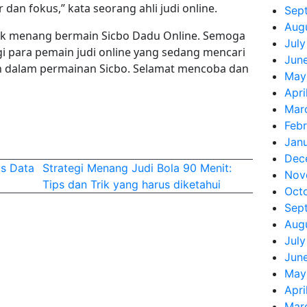
an fokus,” kata seorang ahli judi online.
Sep
Aug
 trik menang bermain Sicbo Dadu Online. Semoga
Jul
agi para pemain judi online yang sedang mencari
Jun
 dalam permainan Sicbo. Selamat mencoba dan
May
Apri
Mar
Feb
Jan
Dec
s Data
Strategi Menang Judi Bola 90 Menit:
Nov
Tips dan Trik yang harus diketahui
Oct
Sep
Aug
Jul
Jun
May
Apri
Mar